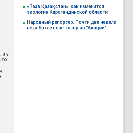
«Таза Қазақстан»: как изменится
экология Карагандинской области
Народный репортер. Почти две недели
не работает светофор на "Акации"
 а у
что
и,
.