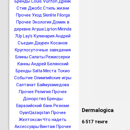
Бренды Louis Vuitton
Дрейк
Стив Джобс
Стиль жизни
Прочее Уход
Skinlite
Filorga
Прочее Экология
Домик в
деревне
Агуша
Lipton
Mirinda
7Up
Lay’s
Кулинария
Андрей
Съедин
Даурен Косанов
Круглосуточные заведения
Блины
Салаты
Режиссерки
Канны
Андрей Белянский
Бренды Salta
Места Токио
Событие Олимпийские игры
Салтанат Баймухамедова
Прочее Религия
Прочее
Донорство
Бренды
Евразийский банк
Резюме
Dermalogica
OyanQazaqstan
Прочее
Желтоксан
Что надеть
6 517 тенге
Аксессуары
Винтаж
Прочее