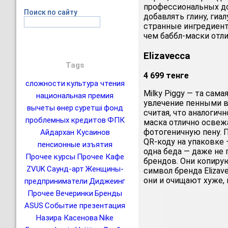
профессиональных до
Поиск по сайту
добавлять глину, гиа
странные ингредиент
чем баббл-маски отли
Elizavecca
Tags
4 699 тенге
сложности
культура чтения
Milky Piggy — та сам
национальная премия
увлечение пенными ве
вычеты
өнер
суретші
фонд
считая, что аналогич
проблемных кредитов
ФПК
маска отлично освеж
фотогеничную пену. 
Айдархан Кусаинов
QR-коду на упаковке 
пенсионные изъятия
одна беда — даже не 
Прочее курсы
Прочее Кафе
брендов. Они копиру
ZVUK
Саунд-арт
Женщины-
символ бренда Elizav
они и очищают хуже, 
предприниматели
Диджеинг
Прочее Вечеринки
Бренды
ASUS
Событие презентация
Назира Касенова
Nike