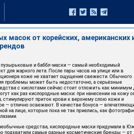
х масок от корейских, американских 
брендов
 пузырьковые и баббл-маски — самый необходимый
т для жаркого лета. После пары часов на улице или в
ционера коже не хватает ощущения свежести. Обычного
я проблемы может быть недостаточно, а серьёзные
дства с кислотами сейчас стоит отложить как минимум 
гут как раз кислородные маски: при нанесении на кожу о
, стимулируют приток крови к верхнему слою кожи и
ное — отлично освежают. В качестве бонуса — впечатляющ
ной на лице, которые пока не так приелись, как фотографи
глазами.
 необычные средства, кислородные маски придумали в Ю
ею подхватили самые разные косметические бренды — от