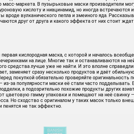
 масс-маркета. В пузырьковые маски производители мог
луроновую кислоту и ниацинамид, но иногда встречаются и
ы вроде вулканического пепла и змеиного яда. Рассказыв
чаются друг от друга и какого эффекта от них стоит ждат
ая первая кислородная маска, с которой и началось всеобщ
черинками на лице. Многие так и останавливаются на ней
ного средства лучше уже не найти. И это вполне справедли
ает, заменяет сразу несколько продуктов и даёт обильну
Перед покупкой обязательно проверяйте оригинальность п
— из-за популярности маски её стали часто подделывать. 
подделки, а подозрительно похожие продукты других азиа
ют цветовую гамму упаковки и помещают на неё свинку 
ecca. Но сходство с оригиналом у таких масок только внеш
и пенятся не так эффектно.