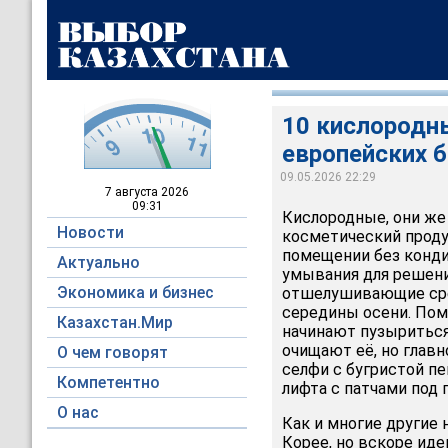
10 кислородны
европейских 
09.05.2026 22:29
7 августа
2026
09:31
Кислородные, они же
Новости
косметический продук
помещении без конди
Актуально
умывания для решени
Экономика и бизнес
отшелушивающие сре
середины осени. Помо
Казахстан.Мир
начинают пузыриться
очищают её, но глав
О чем говорят
селфи с бугристой пе
Компетентно
лифта с патчами под 
О нас
Как и многие другие
Корее, но вскоре ид