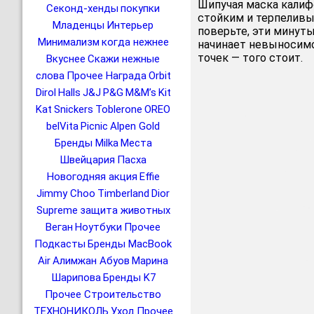
Шипучая маска калиф
Секонд-хенды
покупки
стойким и терпеливы
Младенцы
Интерьер
поверьте, эти минут
Минимализм
когда нежнее
начинает невыносимо
точек — того стоит.
Вкуснее
Скажи нежные
слова
Прочее Награда
Orbit
Dirol
Halls
J&J
P&G
M&M’s
Kit
Kat
Snickers
Toblerone
OREO
belVita
Picnic
Alpen Gold
Бренды Milka
Места
Швейцария
Пасха
Новогодняя акция
Effie
Jimmy Choo
Timberland
Dior
Supreme
защита животных
Веган
Ноутбуки
Прочее
Подкасты
Бренды MacBook
Air
Алимжан Абуов
Марина
Шарипова
Бренды K7
Прочее Строительство
ТЕХНОНИКОЛЬ
Уход
Прочее