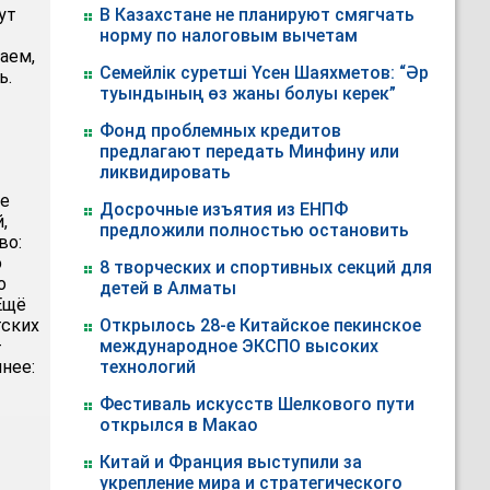
ут
В Казахстане не планируют смягчать
норму по налоговым вычетам
аем,
Семейлік суретші Үсен Шаяхметов: “Әр
ь.
туындының өз жаны болуы керек”
Фонд проблемных кредитов
предлагают передать Минфину или
ликвидировать
ее
Досрочные изъятия из ЕНПФ
,
предложили полностью остановить
во:
ю
8 творческих и спортивных секций для
о
детей в Алматы
Ещё
тских
Открылось 28-е Китайское пекинское
—
международное ЭКСПО высоких
нее:
технологий
Фестиваль искусств Шелкового пути
открылся в Макао
Китай и Франция выступили за
укрепление мира и стратегического