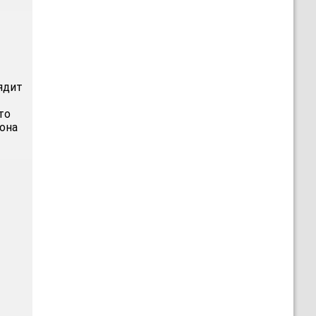
ядит
то
 она