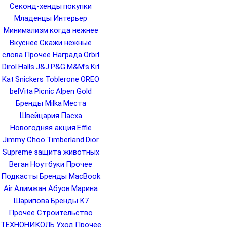
Секонд-хенды
покупки
Младенцы
Интерьер
Минимализм
когда нежнее
Вкуснее
Скажи нежные
слова
Прочее Награда
Orbit
Dirol
Halls
J&J
P&G
M&M’s
Kit
Kat
Snickers
Toblerone
OREO
belVita
Picnic
Alpen Gold
Бренды Milka
Места
Швейцария
Пасха
Новогодняя акция
Effie
Jimmy Choo
Timberland
Dior
Supreme
защита животных
Веган
Ноутбуки
Прочее
Подкасты
Бренды MacBook
Air
Алимжан Абуов
Марина
Шарипова
Бренды K7
Прочее Строительство
ТЕХНОНИКОЛЬ
Уход
Прочее