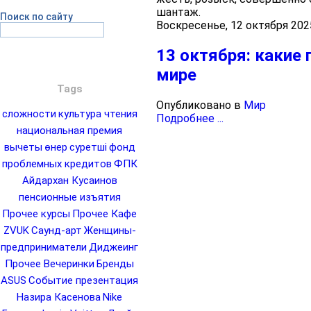
шантаж.
Поиск по сайту
Воскресенье, 12 октября 202
13 октября: какие
мире
Tags
Опубликовано в
Мир
сложности
культура чтения
Подробнее ...
национальная премия
вычеты
өнер
суретші
фонд
проблемных кредитов
ФПК
Айдархан Кусаинов
пенсионные изъятия
Прочее курсы
Прочее Кафе
ZVUK
Саунд-арт
Женщины-
предприниматели
Диджеинг
Прочее Вечеринки
Бренды
ASUS
Событие презентация
Назира Касенова
Nike