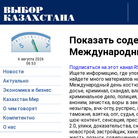
Показать соде
Международн
6 августа
2026
06:53
Подписаться на этот канал 
Новости
Ищете информацию, где упо
найдете много материалов на
Актуально
Международный день костюма
Экономика и бизнес
досье, криминал, скандал, вл
криминальное дело, полиция,
Казахстан.Мир
аноним, зачистка, воры в зак
незыгарь, вчк-огпу, руспрес,
О чем говорят
таможня, взятка, опг, судья,
Компетентно
шок-контент, сенсация, прес
2.0, улики, доказательства,
О нас
новострой, застройщик, хаке
жесть, розыск, совершенно с