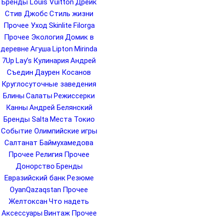
Бренды Louis Vuitton
Дрейк
Стив Джобс
Стиль жизни
Прочее Уход
Skinlite
Filorga
Прочее Экология
Домик в
деревне
Агуша
Lipton
Mirinda
7Up
Lay’s
Кулинария
Андрей
Съедин
Даурен Косанов
Круглосуточные заведения
Блины
Салаты
Режиссерки
Канны
Андрей Белянский
Бренды Salta
Места Токио
Событие Олимпийские игры
Салтанат Баймухамедова
Прочее Религия
Прочее
Донорство
Бренды
Евразийский банк
Резюме
OyanQazaqstan
Прочее
Желтоксан
Что надеть
Аксессуары
Винтаж
Прочее