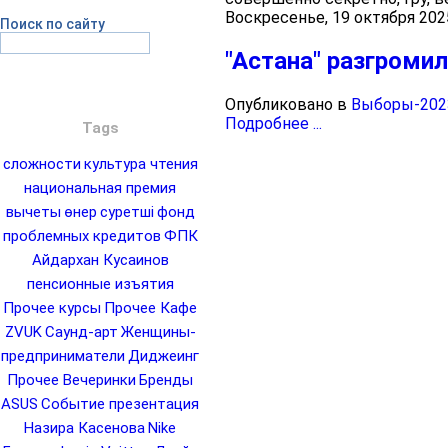
Воскресенье, 19 октября 202
Поиск по сайту
"Астана" разгроми
Опубликовано в
Выборы-202
Подробнее ...
Tags
сложности
культура чтения
национальная премия
вычеты
өнер
суретші
фонд
проблемных кредитов
ФПК
Айдархан Кусаинов
пенсионные изъятия
Прочее курсы
Прочее Кафе
ZVUK
Саунд-арт
Женщины-
предприниматели
Диджеинг
Прочее Вечеринки
Бренды
ASUS
Событие презентация
Назира Касенова
Nike