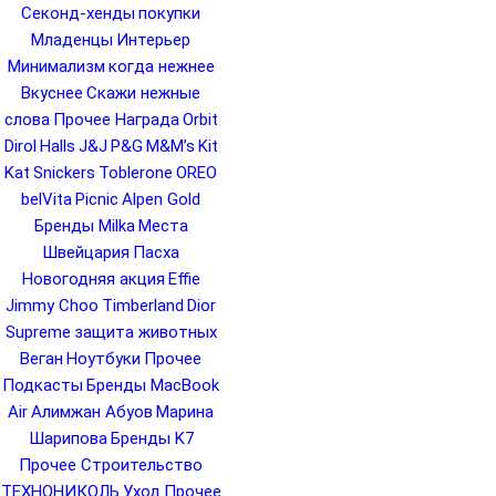
Секонд-хенды
покупки
Младенцы
Интерьер
Минимализм
когда нежнее
Вкуснее
Скажи нежные
слова
Прочее Награда
Orbit
Dirol
Halls
J&J
P&G
M&M’s
Kit
Kat
Snickers
Toblerone
OREO
belVita
Picnic
Alpen Gold
Бренды Milka
Места
Швейцария
Пасха
Новогодняя акция
Effie
Jimmy Choo
Timberland
Dior
Supreme
защита животных
Веган
Ноутбуки
Прочее
Подкасты
Бренды MacBook
Air
Алимжан Абуов
Марина
Шарипова
Бренды K7
Прочее Строительство
ТЕХНОНИКОЛЬ
Уход
Прочее