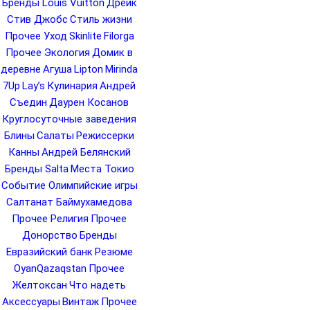
Бренды Louis Vuitton
Дрейк
Стив Джобс
Стиль жизни
Прочее Уход
Skinlite
Filorga
Прочее Экология
Домик в
деревне
Агуша
Lipton
Mirinda
7Up
Lay’s
Кулинария
Андрей
Съедин
Даурен Косанов
Круглосуточные заведения
Блины
Салаты
Режиссерки
Канны
Андрей Белянский
Бренды Salta
Места Токио
Событие Олимпийские игры
Салтанат Баймухамедова
Прочее Религия
Прочее
Донорство
Бренды
Евразийский банк
Резюме
OyanQazaqstan
Прочее
Желтоксан
Что надеть
Аксессуары
Винтаж
Прочее