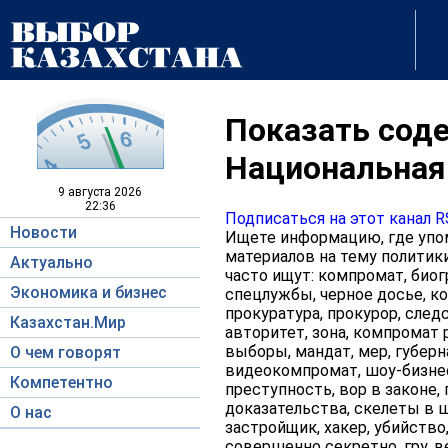
Показать соде
Национальная
9 августа
2026
22:36
Подписаться на этот канал 
Новости
Ищете информацию, где упом
материалов на тему политики
Актуально
часто ищут: компромат, биогр
Экономика и бизнес
спецлужбы, черное досье, ко
прокуратура, прокурор, следс
Казахстан.Мир
авторитет, зона, компромат р
выборы, мандат, мер, губерна
О чем говорят
видеокомпромат, шоу-бизнес,
Компетентно
преступность, вор в законе, 
доказательства, скелеты в ш
О нас
застройщик, хакер, убийство
совершенно секретно, гру, в