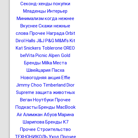
Секонд-хенды
покупки
Младенцы
Интерьер
Минимализм
когда нежнее
Вкуснее
Скажи нежные
слова
Прочее Награда
Orbit
Dirol
Halls
J&J
P&G
M&M’s
Kit
Kat
Snickers
Toblerone
OREO
belVita
Picnic
Alpen Gold
Бренды Milka
Места
Швейцария
Пасха
Новогодняя акция
Effie
Jimmy Choo
Timberland
Dior
Supreme
защита животных
Веган
Ноутбуки
Прочее
Подкасты
Бренды MacBook
Air
Алимжан Абуов
Марина
Шарипова
Бренды K7
Прочее Строительство
ТЕХНОНИКОЛЬ
Уход
Прочее