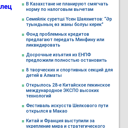
В Казахстане не планируют смягчать
алец
норму по налоговым вычетам
Семейлік суретші Үсен Шаяхметов: “Әр
туындының өз жаны болуы керек”
Фонд проблемных кредитов
предлагают передать Минфину или
ликвидировать
Досрочные изъятия из ЕНПФ
предложили полностью остановить
8 творческих и спортивных секций для
детей в Алматы
Открылось 28-е Китайское пекинское
международное ЭКСПО высоких
технологий
Фестиваль искусств Шелкового пути
открылся в Макао
Китай и Франция выступили за
укрепление мира и стратегического