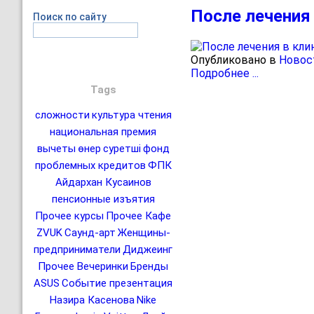
После лечения
Поиск по сайту
Опубликовано в
Новос
Подробнее ...
Tags
сложности
культура чтения
национальная премия
вычеты
өнер
суретші
фонд
проблемных кредитов
ФПК
Айдархан Кусаинов
пенсионные изъятия
Прочее курсы
Прочее Кафе
ZVUK
Саунд-арт
Женщины-
предприниматели
Диджеинг
Прочее Вечеринки
Бренды
ASUS
Событие презентация
Назира Касенова
Nike