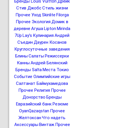
Бренды Louis Vuitton
Дрейк
Стив Джобс
Стиль жизни
Прочее Уход
Skinlite
Filorga
Прочее Экология
Домик в
деревне
Агуша
Lipton
Mirinda
7Up
Lay’s
Кулинария
Андрей
Съедин
Даурен Косанов
Круглосуточные заведения
Блины
Салаты
Режиссерки
Канны
Андрей Белянский
Бренды Salta
Места Токио
Событие Олимпийские игры
Салтанат Баймухамедова
Прочее Религия
Прочее
Донорство
Бренды
Евразийский банк
Резюме
OyanQazaqstan
Прочее
Желтоксан
Что надеть
Аксессуары
Винтаж
Прочее