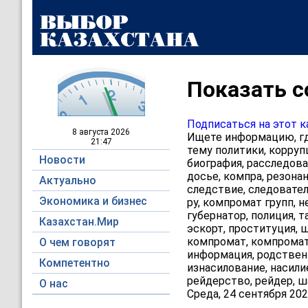
Показать с
Подписаться на этот к
8 августа
2026
Ищете информацию, гд
21:47
тему политики, корруп
Новости
биография, расследова
досье, компра, резонан
Актуально
следствие, следователь
Экономика и бизнес
ру, компромат групп, н
губернатор, полиция, т
Казахстан.Мир
эскорт, проституция, ш
компромат, компромат 
О чем говорят
информация, родственн
Компетентно
изнасилование, насили
рейдерство, рейдер, ш
О нас
Среда, 24 сентября 202