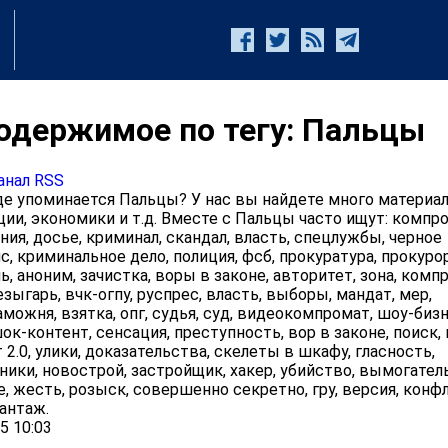
одержимое по тегу: Пальцы
анал RSS
е упоминается Пальцы? У нас вы найдете много материал
ции, экономики и т.д. Вместе с Пальцы часто ищут: компр
ния, досье, криминал, скандал, власть, спецлужбы, черное
с, криминальное дело, полиция, фсб, прокуратура, прокурор
, аноним, зачистка, воры в законе, авторитет, зона, комп
езыгарь, вчк-огпу, руспрес, власть, выборы, мандат, мер,
аможня, взятка, опг, судья, суд, видеокомпромат, шоу-бизн
ок-контент, сенсация, преступность, вор в законе, поиск,
2.0, улики, доказательства, скелеты в шкафу, гласность,
ики, новострой, застройщик, хакер, убийство, вымогател
е, жесть, розыск, совершенно секретно, гру, версия, конф
антаж.
5 10:03