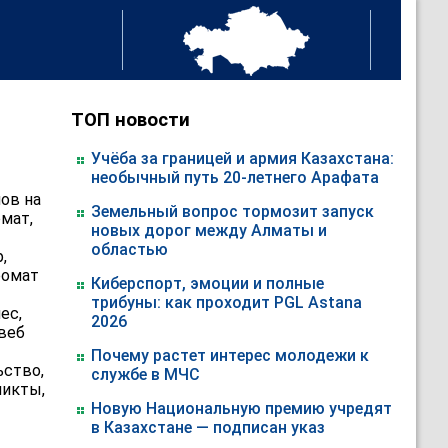
ТОП новости
Учёба за границей и армия Казахстана:
необычный путь 20-летнего Арафата
ов на
Земельный вопрос тормозит запуск
омат,
новых дорог между Алматы и
областью
,
ромат
Киберспорт, эмоции и полные
трибуны: как проходит PGL Astana
ес,
2026
 веб
Почему растет интерес молодежи к
ьство,
службе в МЧС
ликты,
Новую Национальную премию учредят
в Казахстане — подписан указ