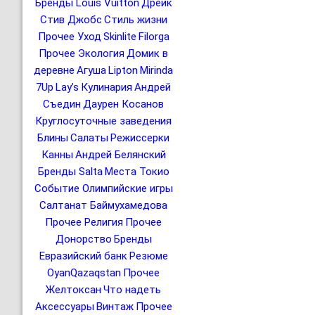
Бренды Louis Vuitton
Дрейк
Стив Джобс
Стиль жизни
Прочее Уход
Skinlite
Filorga
Прочее Экология
Домик в
деревне
Агуша
Lipton
Mirinda
7Up
Lay’s
Кулинария
Андрей
Съедин
Даурен Косанов
Круглосуточные заведения
Блины
Салаты
Режиссерки
Канны
Андрей Белянский
Бренды Salta
Места Токио
Событие Олимпийские игры
Салтанат Баймухамедова
Прочее Религия
Прочее
Донорство
Бренды
Евразийский банк
Резюме
OyanQazaqstan
Прочее
Желтоксан
Что надеть
Аксессуары
Винтаж
Прочее