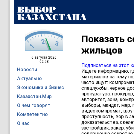
Показать с
жильцов
6 августа
2026
02:58
Подписаться на этот к
Новости
Ищете информацию, гд
материалов на тему по
Актуально
часто ищут: компромат,
Экономика и бизнес
спецлужбы, черное дос
прокуратура, прокурор,
Казахстан.Мир
авторитет, зона, компр
выборы, мандат, мер, г
О чем говорят
видеокомпромат, шоу-б
Компетентно
преступность, вор в за
доказательства, скеле
О нас
застройщик, хакер, уб
совершенно секретно, 