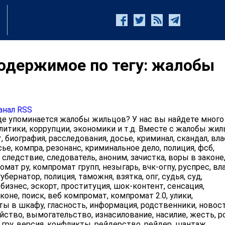
одержимое по тегу: жалобы
анал RSS
е упоминается жалобы жильцов? У нас вы найдете много
литики, коррупции, экономики и т.д. Вместе с жалобы жи
 биография, расследования, досье, криминал, скандал, вла
ье, компра, резонанс, криминальное дело, полиция, фсб,
 следствие, следователь, аноним, зачистка, воры в законе
омат ру, компромат групп, незыгарь, вчк-огпу, руспрес, вл
убернатор, полиция, таможня, взятка, опг, судья, суд,
изнес, эскорт, проституция, шок-контент, сенсация,
коне, поиск, веб компромат, компромат 2.0, улики,
ты в шкафу, гласность, информация, родственники, новос
ийство, вымогательство, изнасилование, насилие, жесть, р
гру, версия, конфликты, рейдерство, рейдер, шантаж.