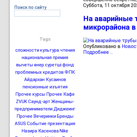
Суббота, 11 октября 20
Поиск по сайту
На аварийные
микрорайона в
Tags
Опубликовано в
Новос
сложности
культура чтения
Подробнее ...
национальная премия
вычеты
өнер
суретші
фонд
проблемных кредитов
ФПК
Айдархан Кусаинов
пенсионные изъятия
Прочее курсы
Прочее Кафе
ZVUK
Саунд-арт
Женщины-
предприниматели
Диджеинг
Прочее Вечеринки
Бренды
ASUS
Событие презентация
Назира Касенова
Nike