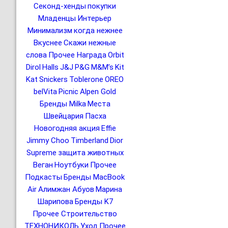
Секонд-хенды
покупки
Младенцы
Интерьер
Минимализм
когда нежнее
Вкуснее
Скажи нежные
слова
Прочее Награда
Orbit
Dirol
Halls
J&J
P&G
M&M’s
Kit
Kat
Snickers
Toblerone
OREO
belVita
Picnic
Alpen Gold
Бренды Milka
Места
Швейцария
Пасха
Новогодняя акция
Effie
Jimmy Choo
Timberland
Dior
Supreme
защита животных
Веган
Ноутбуки
Прочее
Подкасты
Бренды MacBook
Air
Алимжан Абуов
Марина
Шарипова
Бренды K7
Прочее Строительство
ТЕХНОНИКОЛЬ
Уход
Прочее