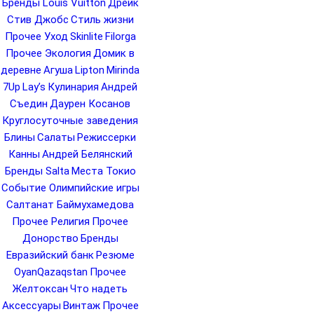
Бренды Louis Vuitton
Дрейк
Стив Джобс
Стиль жизни
Прочее Уход
Skinlite
Filorga
Прочее Экология
Домик в
деревне
Агуша
Lipton
Mirinda
7Up
Lay’s
Кулинария
Андрей
Съедин
Даурен Косанов
Круглосуточные заведения
Блины
Салаты
Режиссерки
Канны
Андрей Белянский
Бренды Salta
Места Токио
Событие Олимпийские игры
Салтанат Баймухамедова
Прочее Религия
Прочее
Донорство
Бренды
Евразийский банк
Резюме
OyanQazaqstan
Прочее
Желтоксан
Что надеть
Аксессуары
Винтаж
Прочее