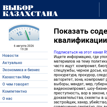
Показать соде
квалификации
6 августа
2026
19:28
Подписаться на этот канал 
Новости
Ищете информацию, где упом
материалов на тему политики
Актуально
часто ищут: компромат, биогр
Экономика и бизнес
спецлужбы, черное досье, ко
прокуратура, прокурор, следс
Казахстан.Мир
авторитет, зона, компромат р
выборы, мандат, мер, губерна
О чем говорят
видеокомпромат, шоу-бизнес,
Компетентно
преступность, вор в законе, 
доказательства, скелеты в ш
О нас
застройщик, хакер, убийство
совершенно секретно, гру, в