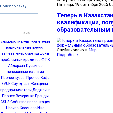
Пятница, 19 сентября 2025 0
Поиск по сайту
Теперь в Казахста
квалификации, по
образовательным
Tags
сложности
культура чтения
национальная премия
Опубликовано в
Мир
вычеты
өнер
суретші
фонд
Подробнее ...
проблемных кредитов
ФПК
Айдархан Кусаинов
пенсионные изъятия
Прочее курсы
Прочее Кафе
ZVUK
Саунд-арт
Женщины-
предприниматели
Диджеинг
Прочее Вечеринки
Бренды
ASUS
Событие презентация
Назира Касенова
Nike