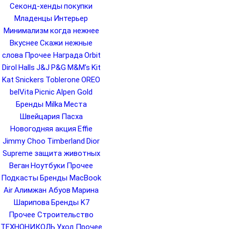
Секонд-хенды
покупки
Младенцы
Интерьер
Минимализм
когда нежнее
Вкуснее
Скажи нежные
слова
Прочее Награда
Orbit
Dirol
Halls
J&J
P&G
M&M’s
Kit
Kat
Snickers
Toblerone
OREO
belVita
Picnic
Alpen Gold
Бренды Milka
Места
Швейцария
Пасха
Новогодняя акция
Effie
Jimmy Choo
Timberland
Dior
Supreme
защита животных
Веган
Ноутбуки
Прочее
Подкасты
Бренды MacBook
Air
Алимжан Абуов
Марина
Шарипова
Бренды K7
Прочее Строительство
ТЕХНОНИКОЛЬ
Уход
Прочее