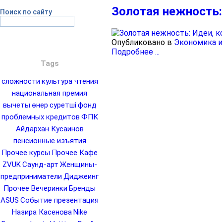
Золотая нежность:
Поиск по сайту
Опубликовано в
Экономика и
Подробнее ...
Tags
сложности
культура чтения
национальная премия
вычеты
өнер
суретші
фонд
проблемных кредитов
ФПК
Айдархан Кусаинов
пенсионные изъятия
Прочее курсы
Прочее Кафе
ZVUK
Саунд-арт
Женщины-
предприниматели
Диджеинг
Прочее Вечеринки
Бренды
ASUS
Событие презентация
Назира Касенова
Nike