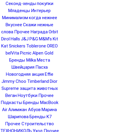
Секонд-хенды
покупки
Младенцы
Интерьер
Минимализм
когда нежнее
Вкуснее
Скажи нежные
слова
Прочее Награда
Orbit
Dirol
Halls
J&J
P&G
M&M’s
Kit
Kat
Snickers
Toblerone
OREO
belVita
Picnic
Alpen Gold
Бренды Milka
Места
Швейцария
Пасха
Новогодняя акция
Effie
Jimmy Choo
Timberland
Dior
Supreme
защита животных
Веган
Ноутбуки
Прочее
Подкасты
Бренды MacBook
Air
Алимжан Абуов
Марина
Шарипова
Бренды K7
Прочее Строительство
ТЕХНОНИКОЛЬ
Уход
Прочее