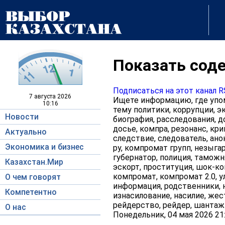
Показать соде
Подписаться на этот канал 
7 августа
2026
Ищете информацию, где упом
10:16
тему политики, коррупции, эк
Новости
биография, расследования, д
досье, компра, резонанс, кри
Актуально
следствие, следователь, ано
Экономика и бизнес
ру, компромат групп, незыгар
губернатор, полиция, таможня
Казахстан.Мир
эскорт, проституция, шок-кон
компромат, компромат 2.0, у
О чем говорят
информация, родственники, н
Компетентно
изнасилование, насилие, жес
рейдерство, рейдер, шантаж
О нас
Понедельник, 04 мая 2026 21