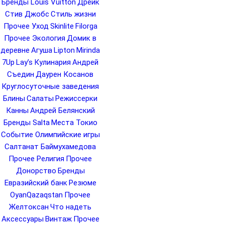
Бренды Louis Vuitton
Дрейк
Стив Джобс
Стиль жизни
Прочее Уход
Skinlite
Filorga
Прочее Экология
Домик в
деревне
Агуша
Lipton
Mirinda
7Up
Lay’s
Кулинария
Андрей
Съедин
Даурен Косанов
Круглосуточные заведения
Блины
Салаты
Режиссерки
Канны
Андрей Белянский
Бренды Salta
Места Токио
Событие Олимпийские игры
Салтанат Баймухамедова
Прочее Религия
Прочее
Донорство
Бренды
Евразийский банк
Резюме
OyanQazaqstan
Прочее
Желтоксан
Что надеть
Аксессуары
Винтаж
Прочее