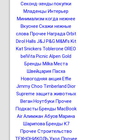
Секонд-хенды
покупки
Младенцы
Интерьер
Минимализм
когда нежнее
Вкуснее
Скажи нежные
слова
Прочее Награда
Orbit
Dirol
Halls
J&J
P&G
M&M’s
Kit
Kat
Snickers
Toblerone
OREO
belVita
Picnic
Alpen Gold
Бренды Milka
Места
Швейцария
Пасха
Новогодняя акция
Effie
Jimmy Choo
Timberland
Dior
Supreme
защита животных
Веган
Ноутбуки
Прочее
Подкасты
Бренды MacBook
Air
Алимжан Абуов
Марина
Шарипова
Бренды K7
Прочее Строительство
ТЕХНОНИКОЛЬ
Уход
Прочее