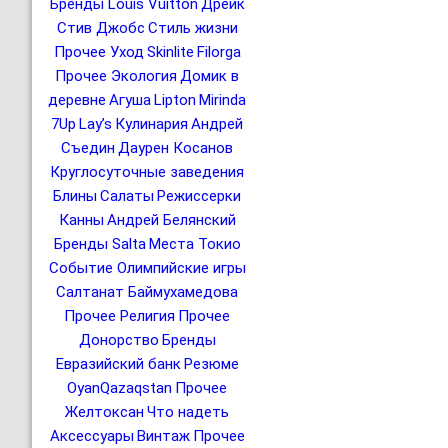
Бренды Louis Vuitton
Дрейк
Стив Джобс
Стиль жизни
Прочее Уход
Skinlite
Filorga
Прочее Экология
Домик в
деревне
Агуша
Lipton
Mirinda
7Up
Lay’s
Кулинария
Андрей
Съедин
Даурен Косанов
Круглосуточные заведения
Блины
Салаты
Режиссерки
Канны
Андрей Белянский
Бренды Salta
Места Токио
Событие Олимпийские игры
Салтанат Баймухамедова
Прочее Религия
Прочее
Донорство
Бренды
Евразийский банк
Резюме
OyanQazaqstan
Прочее
Желтоксан
Что надеть
Аксессуары
Винтаж
Прочее