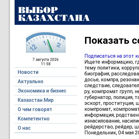
Показать со
Подписаться на этот к
7 августа
2026
Ищете информацию, где
11:58
тему политики, коррупц
Новости
биография, расследова
досье, компра, резонан
Актуально
следствие, следователь
Экономика и бизнес
ру, компромат групп, н
губернатор, полиция, т
Казахстан.Мир
эскорт, проституция, ш
компромат, компромат 
О чем говорят
информация, родственн
Компетентно
изнасилование, насили
рейдерство, рейдер, ш
О нас
Понедельник, 04 мая 2