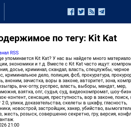
держимое по тегу: Kit Kat
анал RSS
 упоминается Kit Kat? У нас вы найдете много материало
ии, экономики и т.д. Вместе с Kit Kat часто ищут: компром
ния, досье, криминал, скандал, власть, спецлужбы, черное
с, криминальное дело, полиция, фсб, прокуратура, прокурор
, аноним, зачистка, воры в законе, авторитет, зона, комп
езыгарь, вчк-огпу, руспрес, власть, выборы, мандат, мер,
аможня, взятка, опг, судья, суд, видеокомпромат, шоу-бизн
ок-контент, сенсация, преступность, вор в законе, поиск,
2.0, улики, доказательства, скелеты в шкафу, гласность,
ики, новострой, застройщик, хакер, убийство, вымогател
е, жесть, розыск, совершенно секретно, гру, версия, конф
антаж.
026 21:00