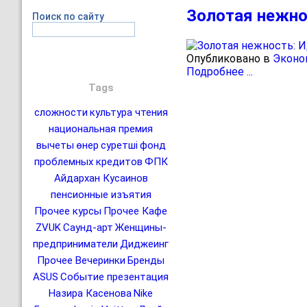
Золотая нежно
Поиск по сайту
Опубликовано в
Эконо
Подробнее ...
Tags
сложности
культура чтения
национальная премия
вычеты
өнер
суретші
фонд
проблемных кредитов
ФПК
Айдархан Кусаинов
пенсионные изъятия
Прочее курсы
Прочее Кафе
ZVUK
Саунд-арт
Женщины-
предприниматели
Диджеинг
Прочее Вечеринки
Бренды
ASUS
Событие презентация
Назира Касенова
Nike