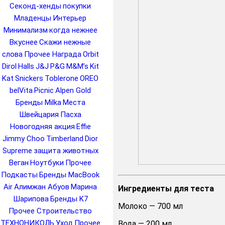
Секонд-хенды
покупки
Младенцы
Интерьер
Минимализм
когда нежнее
Вкуснее
Скажи нежные
слова
Прочее Награда
Orbit
Dirol
Halls
J&J
P&G
M&M’s
Kit
Kat
Snickers
Toblerone
OREO
belVita
Picnic
Alpen Gold
Бренды Milka
Места
Швейцария
Пасха
Новогодняя акция
Effie
Jimmy Choo
Timberland
Dior
Supreme
защита животных
Веган
Ноутбуки
Прочее
Подкасты
Бренды MacBook
Air
Алимжан Абуов
Марина
Ингредиенты для теста
Шарипова
Бренды K7
Молоко — 700 мл
Прочее Строительство
ТЕХНОНИКОЛЬ
Уход
Прочее
Вода — 200 мл