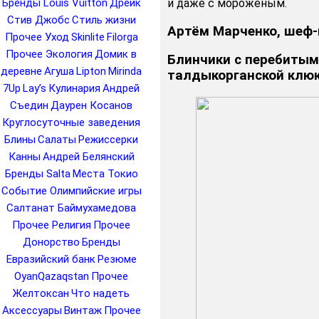
и даже с мороженым.
Бренды Louis Vuitton
Дрейк
Стив Джобс
Стиль жизни
Артём Марченко, шеф-
Прочее Уход
Skinlite
Filorga
Прочее Экология
Домик в
Блинчики с перебитым
деревне
Агуша
Lipton
Mirinda
талдыкорганской клю
7Up
Lay’s
Кулинария
Андрей
Съедин
Даурен Косанов
Круглосуточные заведения
Блины
Салаты
Режиссерки
Канны
Андрей Белянский
Бренды Salta
Места Токио
Событие Олимпийские игры
Салтанат Баймухамедова
Прочее Религия
Прочее
Донорство
Бренды
Евразийский банк
Резюме
OyanQazaqstan
Прочее
Желтоксан
Что надеть
Аксессуары
Винтаж
Прочее