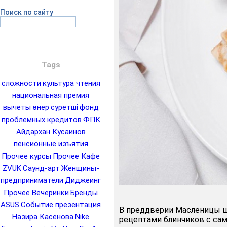
Поиск по сайту
Tags
сложности
культура чтения
национальная премия
вычеты
өнер
суретші
фонд
проблемных кредитов
ФПК
Айдархан Кусаинов
пенсионные изъятия
Прочее курсы
Прочее Кафе
ZVUK
Саунд-арт
Женщины-
предприниматели
Диджеинг
Прочее Вечеринки
Бренды
ASUS
Событие презентация
В преддверии Масленицы ш
Назира Касенова
Nike
рецептами блинчиков с са