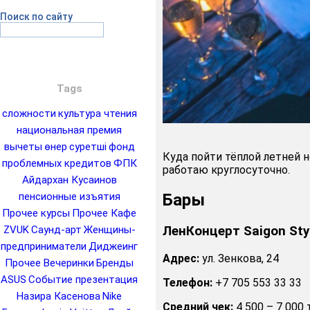
Поиск по сайту
Tags
сложности
культура чтения
национальная премия
вычеты
өнер
суретші
фонд
Куда пойти тёплой летней 
проблемных кредитов
ФПК
работаю круглосуточно.
Айдархан Кусаинов
Бары
пенсионные изъятия
Прочее курсы
Прочее Кафе
ЛенКонцерт Saigon Sty
ZVUK
Саунд-арт
Женщины-
предприниматели
Диджеинг
Адрес:
ул. Зенкова, 24
Прочее Вечеринки
Бренды
ASUS
Событие презентация
Телефон:
+7 705 553 33 33
Назира Касенова
Nike
Средний чек:
4 500 – 7 000 