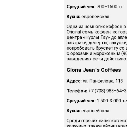
Средний чек:
700–1500 тг
Кухня:
европейская
Одна из немногих кофеен в 
Original семь кофеен, кото
центра «Нурлы Тау» до алле
завтраки, десерты, закуски
попробовать брускетту со 
с орехами и мороженым (900 
заведениях сети действуют
Gloria Jean`s Coffees
Адрес:
ул. Панфилова, 113
Телефон:
+7 (708) 983‒64‒3
Средний чек:
1 500-3 000 т
Кухня:
европейская
Среди горячих напитков мо
капучино, также айриш крим