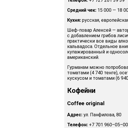
Телефон:
+7 727 261 39 39
Средний чек:
15 000 — 18 0
Кухня:
русская, европейская
Шеф-повар Алексей — автор
с добавлением грибов лиси
практически все виды алко
кальвадоса. Отдельное вни
купажированный и односол
американский.
Гурманам можно попробоват
томатами (4 740 тенге), осе
кускусом и томатами (6 940
Кофейни
Coffee original
Адрес:
ул. Панфилова, 80
Телефон:
+7 701 960–05–00