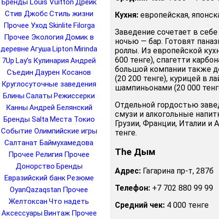
Бренды Louis Vuitton
Дрейк
Стив Джобс
Стиль жизни
Кухня:
европейская, японск
Прочее Уход
Skinlite
Filorga
Заведение сочетает в себе
Прочее Экология
Домик в
ночью — бар. Готовят пана
деревне
Агуша
Lipton
Mirinda
роллы. Из европейской кух
600 тенге), спагетти карбона
7Up
Lay’s
Кулинария
Андрей
большой компании также д
Съедин
Даурен Косанов
(20 200 тенге), курицей в л
Круглосуточные заведения
шампиньонами (20 000 тенге
Блины
Салаты
Режиссерки
Отдельной гордостью завед
Канны
Андрей Белянский
смузи и алкогольные напит
Бренды Salta
Места Токио
Грузии, Франции, Италии и 
Событие Олимпийские игры
тенге.
Салтанат Баймухамедова
The Дым
Прочее Религия
Прочее
Донорство
Бренды
Адрес:
Гагарина пр-т, 287б
Евразийский банк
Резюме
Телефон:
+7 702 880 99 99
OyanQazaqstan
Прочее
Желтоксан
Что надеть
Средний чек:
4 000 тенге
Аксессуары
Винтаж
Прочее