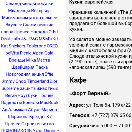
Кухня:
европейская
Секонд-хенды
покупки
Младенцы
Интерьер
Франшиза кальянной «The Д
заведения выполнен в стиле
Минимализм
когда нежнее
предлагают большой выбор 
Вкуснее
Скажи нежные
кухни.
слова
Прочее Награда
Orbit
Dirol
Halls
J&J
P&G
M&M’s
Kit
Из салатов можно заказать 
зелёный салат с пармезаном
Kat
Snickers
Toblerone
OREO
мидии с картофелем фри (2 9
belVita
Picnic
Alpen Gold
Блюда итальянской кухни 
Бренды Milka
Места
(2 190 тенге), спагетти арра
«японская липа» (590 тенге)
Швейцария
Пасха
Новогодняя акция
Effie
Кафе
Jimmy Choo
Timberland
Dior
Supreme
защита животных
«Форт Верный»
Веган
Ноутбуки
Прочее
Подкасты
Бренды MacBook
Адрес:
ул. Толе би, 179 а/22
Air
Алимжан Абуов
Марина
Телефон:
+7 (727) 379 65 66
Шарипова
Бренды K7
Прочее Строительство
Средний чек:
5 000 — 7 000 
ТЕХНОНИКОЛЬ
Уход
Прочее