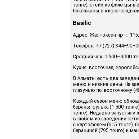
тенге), стейк из филе цыпл
баклажаны в кисло-сладкой к
Basilic
Адрес: Желтоксан пр-т, 115,
Телефон: +7 (727) 344–90–0
Средний чек: 1 500—3000 те
Кухня: восточная, европейс
В Алматы есть два заведени
меню и низкие цены. На зав
глазунью по-восточному (46
Каждый сезон меню обновля
баранья рулька (1 500 тенге
тенге). Недавно запустили
в любом из заведений сет
с картофелем (615 тенге), 
бараниной (795 тенге) и ман