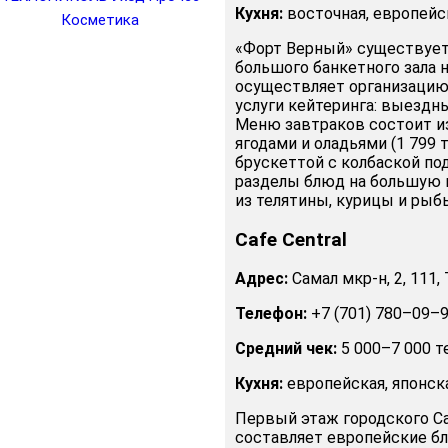
Кухня:
восточная, европейск
Косметика
«Форт Верный» существует 
большого банкетного зала 
осуществляет организацию 
услуги кейтеринга: выездн
Меню завтраков состоит и
ягодами и оладьями (1 799 т
брускеттой с колбаской под
разделы блюд на большую 
из телятины, курицы и рыб
Cafe Central
Адрес:
Самал мкр-н, 2, 111,
Телефон:
+7 (701) 780–09–
Средний чек:
5 000–7 000 т
Кухня:
европейская, японск
Первый этаж городского Ca
составляет европейские бл