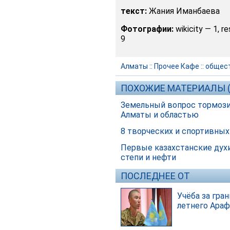
текст:
Жания Иманбаева
Фотографии:
wikicity — 1, re
9
Алматы
::
Прочее Кафе
::
общес
ПОХОЖИЕ МАТЕРИАЛЫ (
Земельный вопрос тормози
Алматы и областью
8 творческих и спортивных
Первые казахстанские духи
степи и нефти
ПОСЛЕДНЕЕ ОТ
Учёба за гра
летнего Араф