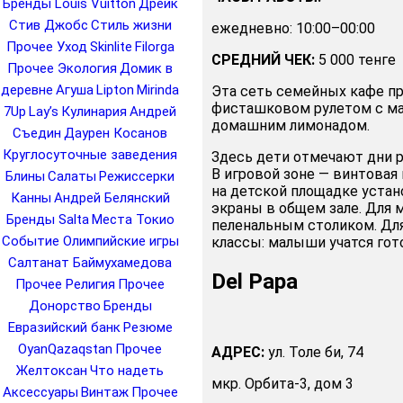
Бренды Louis Vuitton
Дрейк
Стив Джобс
Стиль жизни
ежедневно: 10:00–00:00
Прочее Уход
Skinlite
Filorga
СРЕДНИЙ ЧЕК:
5 000 тенге
Прочее Экология
Домик в
деревне
Агуша
Lipton
Mirinda
Эта сеть семейных кафе пр
фисташковом рулетом с м
7Up
Lay’s
Кулинария
Андрей
домашним лимонадом.
Съедин
Даурен Косанов
Круглосуточные заведения
Здесь дети отмечают дни 
В игровой зоне — винтовая 
Блины
Салаты
Режиссерки
на детской площадке уста
Канны
Андрей Белянский
экраны в общем зале. Для 
Бренды Salta
Места Токио
пеленальным столиком. Для
Событие Олимпийские игры
классы: малыши учатся гот
Салтанат Баймухамедова
Del Papа
Прочее Религия
Прочее
Донорство
Бренды
Евразийский банк
Резюме
OyanQazaqstan
Прочее
АДРЕС:
ул. Толе би, 74
Желтоксан
Что надеть
мкр. Орбита-3, дом 3
Аксессуары
Винтаж
Прочее