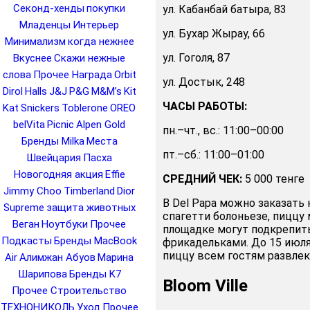
Секонд-хенды
покупки
ул. Кабанбай батыра, 83
Младенцы
Интерьер
ул. Бухар Жырау, 66
Минимализм
когда нежнее
ул. Гоголя, 87
Вкуснее
Скажи нежные
слова
Прочее Награда
Orbit
ул. Достык, 248
Dirol
Halls
J&J
P&G
M&M’s
Kit
ЧАСЫ РАБОТЫ:
Kat
Snickers
Toblerone
OREO
belVita
Picnic
Alpen Gold
пн.–чт., вс.: 11:00–00:00
Бренды Milka
Места
пт.–сб.: 11:00–01:00
Швейцария
Пасха
Новогодняя акция
Effie
СРЕДНИЙ ЧЕК:
5 000 тенге
Jimmy Choo
Timberland
Dior
В Del Papa можно заказать
Supreme
защита животных
спагетти болоньезе, пиццу 
Веган
Ноутбуки
Прочее
площадке могут подкрепить
Подкасты
Бренды MacBook
фрикадельками. До 15 июля
пиццу всем гостям развлека
Air
Алимжан Абуов
Марина
Шарипова
Бренды K7
Bloom Ville
Прочее Строительство
ТЕХНОНИКОЛЬ
Уход
Прочее