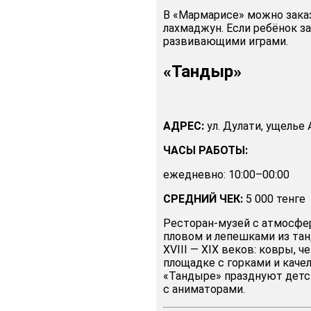
В «Мармарисе» можно заказ
лахмаджун. Если ребёнок за
развивающими играми.
«Тандыр»
АДРЕС:
ул. Дулати, ущелье
ЧАСЫ РАБОТЫ:
ежедневно: 10:00–00:00
СРЕДНИЙ ЧЕК:
5 000 тенге
Ресторан-музей с атмосфер
пловом и лепешками из та
XVIII — XIX веков: ковры, ч
площадке с горками и каче
«Тандыре» празднуют детс
с аниматорами.