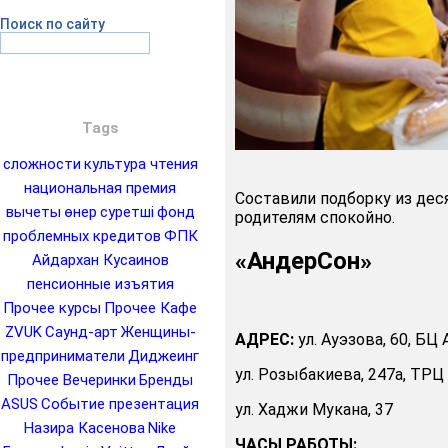
Поиск по сайту
Tags
сложности
культура чтения
национальная премия
Составили подборку из деся
вычеты
өнер
суретші
фонд
родителям спокойно.
проблемных кредитов
ФПК
«АндерСон»
Айдархан Кусаинов
пенсионные изъятия
Прочее курсы
Прочее Кафе
ZVUK
Саунд-арт
Женщины-
АДРЕС:
ул. Ауэзова, 60, БЦ 
предприниматели
Диджеинг
ул. Розыбакиева, 247а, ТРЦ
Прочее Вечеринки
Бренды
ASUS
Событие презентация
ул. Хаджи Мукана, 37
Назира Касенова
Nike
ЧАСЫ РАБОТЫ: