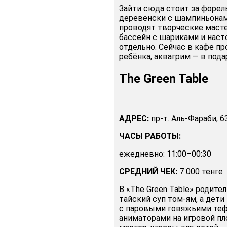
Зайти сюда стоит за форел
деревенски с шампиньонам
проводят творческие масте
бассейн с шариками и наст
отдельно. Сейчас в кафе пр
ребёнка, аквагрим — в пода
The Green Table
АДРЕС:
пр-т. Аль-Фараби, 6
ЧАСЫ РАБОТЫ:
ежедневно: 11:00–00:30
СРЕДНИЙ ЧЕК:
7 000 тенге
В «The Green Table» родите
тайский суп том-ям, а дет
с паровыми говяжьими теф
аниматорами на игровой пл