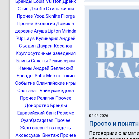
Бренды Louis Vuitton
Дрейк
Стив Джобс
Стиль жизни
Прочее Уход
Skinlite
Filorga
Прочее Экология
Домик в
деревне
Агуша
Lipton
Mirinda
7Up
Lay’s
Кулинария
Андрей
Съедин
Даурен Косанов
Круглосуточные заведения
Блины
Салаты
Режиссерки
Канны
Андрей Белянский
Бренды Salta
Места Токио
Событие Олимпийские игры
Салтанат Баймухамедова
Прочее Религия
Прочее
Донорство
Бренды
Евразийский банк
Резюме
04.05.2026
OyanQazaqstan
Прочее
Просто и понятн
Желтоксан
Что надеть
Поговорили с алмат
Аксессуары
Винтаж
Прочее