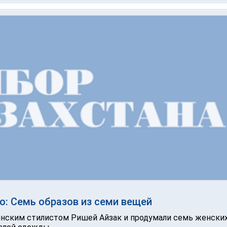
о: Семь образов из семи вещей
инским стилистом Ришей Айзак и продумали семь женски