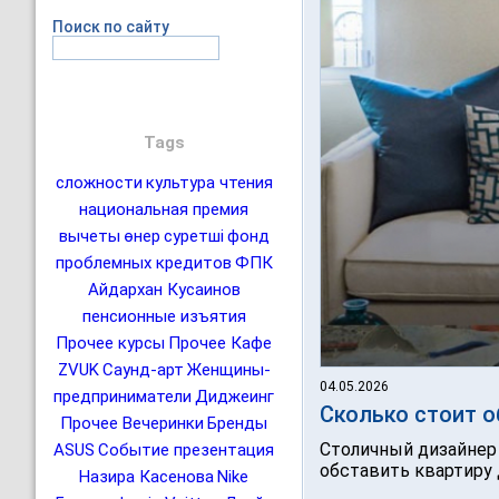
Поиск по сайту
Tags
сложности
культура чтения
национальная премия
вычеты
өнер
суретші
фонд
проблемных кредитов
ФПК
Айдархан Кусаинов
пенсионные изъятия
Прочее курсы
Прочее Кафе
ZVUK
Саунд-арт
Женщины-
04.05.2026
предприниматели
Диджеинг
Сколько стоит о
Прочее Вечеринки
Бренды
Cтоличный дизайнер 
ASUS
Событие презентация
обставить квартиру д
Назира Касенова
Nike