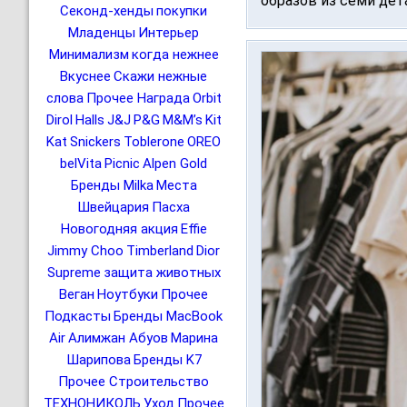
образов из семи дета
Секонд-хенды
покупки
Младенцы
Интерьер
Минимализм
когда нежнее
Вкуснее
Скажи нежные
слова
Прочее Награда
Orbit
Dirol
Halls
J&J
P&G
M&M’s
Kit
Kat
Snickers
Toblerone
OREO
belVita
Picnic
Alpen Gold
Бренды Milka
Места
Швейцария
Пасха
Новогодняя акция
Effie
Jimmy Choo
Timberland
Dior
Supreme
защита животных
Веган
Ноутбуки
Прочее
Подкасты
Бренды MacBook
Air
Алимжан Абуов
Марина
Шарипова
Бренды K7
Прочее Строительство
ТЕХНОНИКОЛЬ
Уход
Прочее