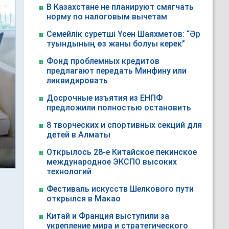
В Казахстане не планируют смягчать
норму по налоговым вычетам
Семейлік суретші Үсен Шаяхметов: “Әр
туындының өз жаны болуы керек”
Фонд проблемных кредитов
предлагают передать Минфину или
ликвидировать
Досрочные изъятия из ЕНПФ
предложили полностью остановить
8 творческих и спортивных секций для
детей в Алматы
Открылось 28-е Китайское пекинское
международное ЭКСПО высоких
технологий
Фестиваль искусств Шелкового пути
открылся в Макао
Китай и Франция выступили за
укрепление мира и стратегического