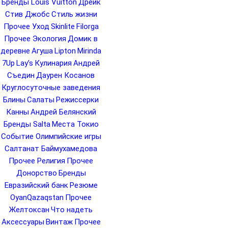
Бренды Louis Vuitton
Дрейк
Стив Джобс
Стиль жизни
Прочее Уход
Skinlite
Filorga
Прочее Экология
Домик в
деревне
Агуша
Lipton
Mirinda
7Up
Lay’s
Кулинария
Андрей
Съедин
Даурен Косанов
Круглосуточные заведения
Блины
Салаты
Режиссерки
Канны
Андрей Белянский
Бренды Salta
Места Токио
Событие Олимпийские игры
Салтанат Баймухамедова
Прочее Религия
Прочее
Донорство
Бренды
Евразийский банк
Резюме
OyanQazaqstan
Прочее
Желтоксан
Что надеть
Аксессуары
Винтаж
Прочее