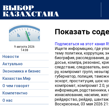
Показать соде
Подписаться на этот канал 
9 августа
2026
Ищете информацию, где упом
14:08
тему политики, коррупции, э
Новости
биография, расследования, д
досье, компра, резонанс, кри
Актуально
следствие, следователь, ано
Экономика и бизнес
ру, компромат групп, незыгар
губернатор, полиция, таможня
Казахстан.Мир
эскорт, проституция, шок-кон
компромат, компромат 2.0, у
О чем говорят
информация, родственники, н
Компетентно
изнасилование, насилие, жес
рейдерство, рейдер, шантаж
О нас
Воскресенье, 03 мая 2026 21