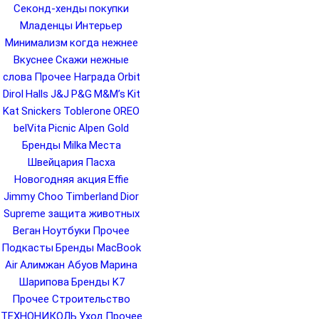
Секонд-хенды
покупки
Младенцы
Интерьер
Минимализм
когда нежнее
Вкуснее
Скажи нежные
слова
Прочее Награда
Orbit
Dirol
Halls
J&J
P&G
M&M’s
Kit
Kat
Snickers
Toblerone
OREO
belVita
Picnic
Alpen Gold
Бренды Milka
Места
Швейцария
Пасха
Новогодняя акция
Effie
Jimmy Choo
Timberland
Dior
Supreme
защита животных
Веган
Ноутбуки
Прочее
Подкасты
Бренды MacBook
Air
Алимжан Абуов
Марина
Шарипова
Бренды K7
Прочее Строительство
ТЕХНОНИКОЛЬ
Уход
Прочее