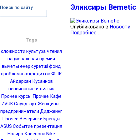
Эликсиры Bemetic
Поиск по сайту
Опубликовано в
Новости
Подробнее ...
Tags
сложности
культура чтения
национальная премия
вычеты
өнер
суретші
фонд
проблемных кредитов
ФПК
Айдархан Кусаинов
пенсионные изъятия
Прочее курсы
Прочее Кафе
ZVUK
Саунд-арт
Женщины-
предприниматели
Диджеинг
Прочее Вечеринки
Бренды
ASUS
Событие презентация
Назира Касенова
Nike