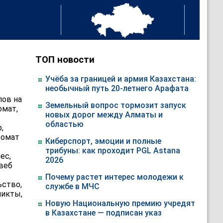
ТОП новости
Учёба за границей и армия Казахстана:
необычный путь 20-летнего Арафата
лов на
Земельный вопрос тормозит запуск
омат,
новых дорог между Алматы и
областью
,
ромат
Киберспорт, эмоции и полные
трибуны: как проходит PGL Astana
ес,
2026
 веб
Почему растет интерес молодежи к
ьство,
службе в МЧС
ликты,
Новую Национальную премию учредят
в Казахстане — подписан указ