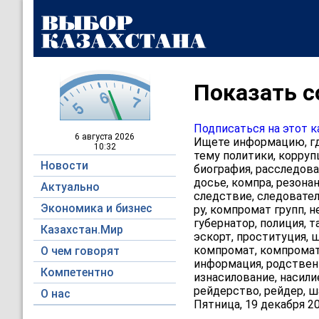
Показать с
Подписаться на этот к
6 августа
2026
Ищете информацию, гд
10:32
тему политики, корруп
Новости
биография, расследова
досье, компра, резонан
Актуально
следствие, следователь
Экономика и бизнес
ру, компромат групп, н
губернатор, полиция, т
Казахстан.Мир
эскорт, проституция, ш
компромат, компромат 
О чем говорят
информация, родственн
Компетентно
изнасилование, насили
рейдерство, рейдер, ш
О нас
Пятница, 19 декабря 20