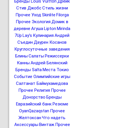
Бренды Louis Vuitton
Дрейк
Стив Джобс
Стиль жизни
Прочее Уход
Skinlite
Filorga
Прочее Экология
Домик в
деревне
Агуша
Lipton
Mirinda
7Up
Lay’s
Кулинария
Андрей
Съедин
Даурен Косанов
Круглосуточные заведения
Блины
Салаты
Режиссерки
Канны
Андрей Белянский
Бренды Salta
Места Токио
Событие Олимпийские игры
Салтанат Баймухамедова
Прочее Религия
Прочее
Донорство
Бренды
Евразийский банк
Резюме
OyanQazaqstan
Прочее
Желтоксан
Что надеть
Аксессуары
Винтаж
Прочее