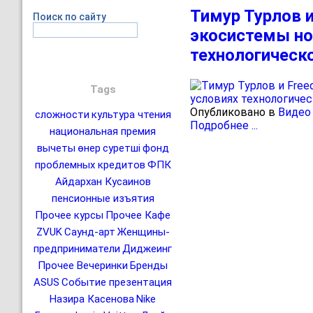
Тимур Турлов и
Поиск по сайту
экосистемы но
технологическ
Tags
Опубликовано в
Видео
сложности
культура чтения
Подробнее ...
национальная премия
вычеты
өнер
суретші
фонд
проблемных кредитов
ФПК
Айдархан Кусаинов
пенсионные изъятия
Прочее курсы
Прочее Кафе
ZVUK
Саунд-арт
Женщины-
предприниматели
Диджеинг
Прочее Вечеринки
Бренды
ASUS
Событие презентация
Назира Касенова
Nike