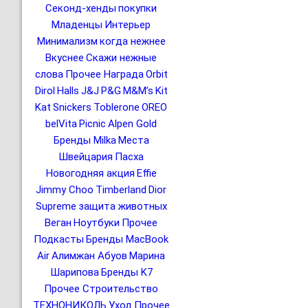
Секонд-хенды
покупки
Младенцы
Интерьер
Минимализм
когда нежнее
Вкуснее
Скажи нежные
слова
Прочее Награда
Orbit
Dirol
Halls
J&J
P&G
M&M’s
Kit
Kat
Snickers
Toblerone
OREO
belVita
Picnic
Alpen Gold
Бренды Milka
Места
Швейцария
Пасха
Новогодняя акция
Effie
Jimmy Choo
Timberland
Dior
Supreme
защита животных
Веган
Ноутбуки
Прочее
Подкасты
Бренды MacBook
Air
Алимжан Абуов
Марина
Шарипова
Бренды K7
Прочее Строительство
ТЕХНОНИКОЛЬ
Уход
Прочее