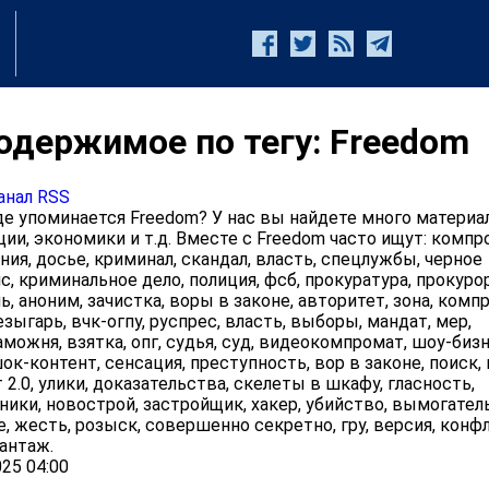
одержимое по тегу: Freedom
анал RSS
е упоминается Freedom? У нас вы найдете много материа
ции, экономики и т.д. Вместе с Freedom часто ищут: компр
ния, досье, криминал, скандал, власть, спецлужбы, черное
с, криминальное дело, полиция, фсб, прокуратура, прокурор
, аноним, зачистка, воры в законе, авторитет, зона, комп
езыгарь, вчк-огпу, руспрес, власть, выборы, мандат, мер,
аможня, взятка, опг, судья, суд, видеокомпромат, шоу-бизн
ок-контент, сенсация, преступность, вор в законе, поиск,
2.0, улики, доказательства, скелеты в шкафу, гласность,
ики, новострой, застройщик, хакер, убийство, вымогател
е, жесть, розыск, совершенно секретно, гру, версия, конф
антаж.
25 04:00