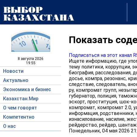
Показать соде
Подписаться на этот канал 
8 августа
2026
Ищете информацию, где упом
19:55
тему политики, коррупции, эк
Новости
биография, расследования, д
досье, компра, резонанс, кри
Актуально
следствие, следователь, ано
Экономика и бизнес
ру, компромат групп, незыгар
губернатор, полиция, таможня
Казахстан.Мир
эскорт, проституция, шок-кон
компромат, компромат 2.0, у
О чем говорят
информация, родственники, н
Компетентно
изнасилование, насилие, жес
рейдерство, рейдер, шантаж
О нас
Понедельник, 04 мая 2026 21