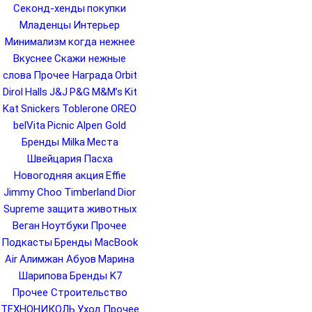
Секонд-хенды
покупки
Младенцы
Интерьер
Минимализм
когда нежнее
Вкуснее
Скажи нежные
слова
Прочее Награда
Orbit
Dirol
Halls
J&J
P&G
M&M’s
Kit
Kat
Snickers
Toblerone
OREO
belVita
Picnic
Alpen Gold
Бренды Milka
Места
Швейцария
Пасха
Новогодняя акция
Effie
Jimmy Choo
Timberland
Dior
Supreme
защита животных
Веган
Ноутбуки
Прочее
Подкасты
Бренды MacBook
Air
Алимжан Абуов
Марина
Шарипова
Бренды K7
Прочее Строительство
ТЕХНОНИКОЛЬ
Уход
Прочее