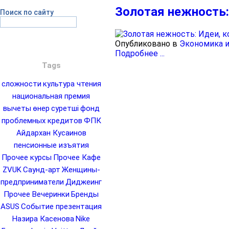
Золотая нежность:
Поиск по сайту
Опубликовано в
Экономика и
Подробнее ...
Tags
сложности
культура чтения
национальная премия
вычеты
өнер
суретші
фонд
проблемных кредитов
ФПК
Айдархан Кусаинов
пенсионные изъятия
Прочее курсы
Прочее Кафе
ZVUK
Саунд-арт
Женщины-
предприниматели
Диджеинг
Прочее Вечеринки
Бренды
ASUS
Событие презентация
Назира Касенова
Nike