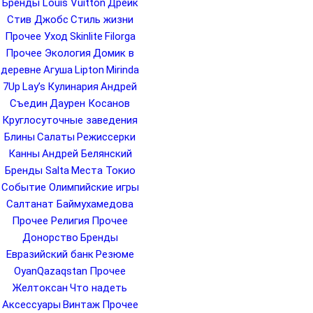
Бренды Louis Vuitton
Дрейк
Стив Джобс
Стиль жизни
Прочее Уход
Skinlite
Filorga
Прочее Экология
Домик в
деревне
Агуша
Lipton
Mirinda
7Up
Lay’s
Кулинария
Андрей
Съедин
Даурен Косанов
Круглосуточные заведения
Блины
Салаты
Режиссерки
Канны
Андрей Белянский
Бренды Salta
Места Токио
Событие Олимпийские игры
Салтанат Баймухамедова
Прочее Религия
Прочее
Донорство
Бренды
Евразийский банк
Резюме
OyanQazaqstan
Прочее
Желтоксан
Что надеть
Аксессуары
Винтаж
Прочее