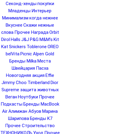
Секонд-хенды
покупки
Младенцы
Интерьер
Минимализм
когда нежнее
Вкуснее
Скажи нежные
слова
Прочее Награда
Orbit
Dirol
Halls
J&J
P&G
M&M’s
Kit
Kat
Snickers
Toblerone
OREO
belVita
Picnic
Alpen Gold
Бренды Milka
Места
Швейцария
Пасха
Новогодняя акция
Effie
Jimmy Choo
Timberland
Dior
Supreme
защита животных
Веган
Ноутбуки
Прочее
Подкасты
Бренды MacBook
Air
Алимжан Абуов
Марина
Шарипова
Бренды K7
Прочее Строительство
ТЕХНОНИКОЛЬ
Уход
Прочее