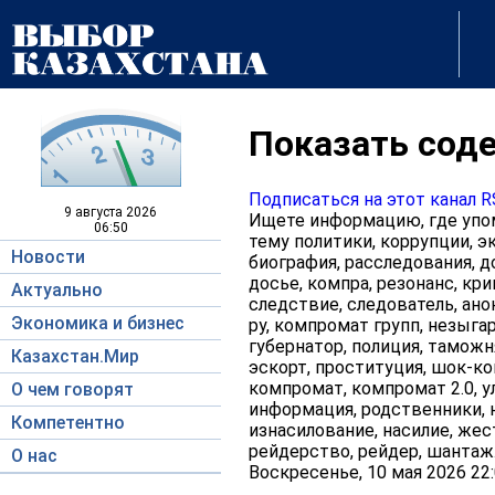
Показать соде
Подписаться на этот канал 
9 августа
2026
Ищете информацию, где упом
06:50
тему политики, коррупции, э
Новости
биография, расследования, д
досье, компра, резонанс, кри
Актуально
следствие, следователь, ано
Экономика и бизнес
ру, компромат групп, незыгар
губернатор, полиция, таможня
Казахстан.Мир
эскорт, проституция, шок-кон
компромат, компромат 2.0, у
О чем говорят
информация, родственники, н
Компетентно
изнасилование, насилие, жес
рейдерство, рейдер, шантаж
О нас
Воскресенье, 10 мая 2026 22