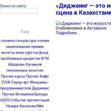
«Диджеинг — это и
Поиск по сайту
сцена в Казахстан
Опубликовано в
Актуально
Tags
Подробнее ...
сложности
культура чтения
национальная премия
вычеты
өнер
суретші
фонд
проблемных кредитов
ФПК
Айдархан Кусаинов
пенсионные изъятия
Прочее курсы
Прочее Кафе
ZVUK
Саунд-арт
Женщины-
предприниматели
Диджеинг
Прочее Вечеринки
Бренды
ASUS
Событие презентация
Назира Касенова
Nike