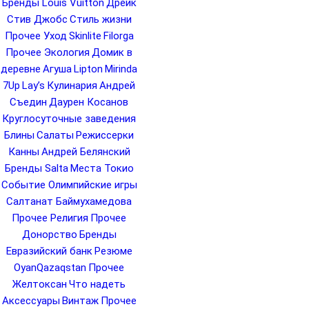
Бренды Louis Vuitton
Дрейк
Стив Джобс
Стиль жизни
Прочее Уход
Skinlite
Filorga
Прочее Экология
Домик в
деревне
Агуша
Lipton
Mirinda
7Up
Lay’s
Кулинария
Андрей
Съедин
Даурен Косанов
Круглосуточные заведения
Блины
Салаты
Режиссерки
Канны
Андрей Белянский
Бренды Salta
Места Токио
Событие Олимпийские игры
Салтанат Баймухамедова
Прочее Религия
Прочее
Донорство
Бренды
Евразийский банк
Резюме
OyanQazaqstan
Прочее
Желтоксан
Что надеть
Аксессуары
Винтаж
Прочее