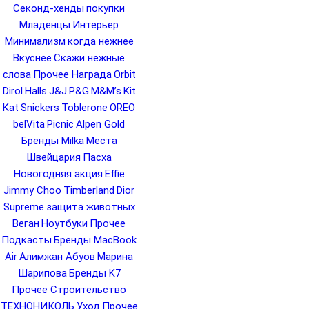
Секонд-хенды
покупки
Младенцы
Интерьер
Минимализм
когда нежнее
Вкуснее
Скажи нежные
слова
Прочее Награда
Orbit
Dirol
Halls
J&J
P&G
M&M’s
Kit
Kat
Snickers
Toblerone
OREO
belVita
Picnic
Alpen Gold
Бренды Milka
Места
Швейцария
Пасха
Новогодняя акция
Effie
Jimmy Choo
Timberland
Dior
Supreme
защита животных
Веган
Ноутбуки
Прочее
Подкасты
Бренды MacBook
Air
Алимжан Абуов
Марина
Шарипова
Бренды K7
Прочее Строительство
ТЕХНОНИКОЛЬ
Уход
Прочее