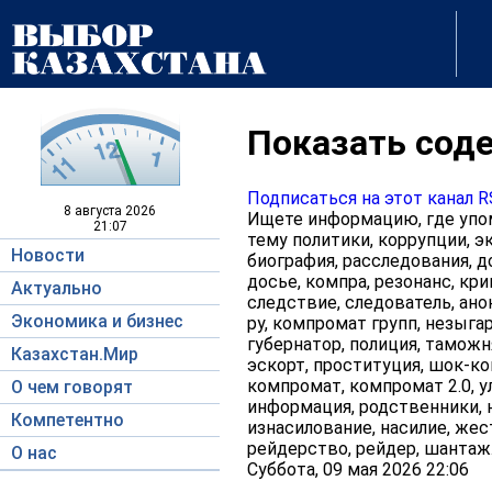
Показать соде
Подписаться на этот канал 
8 августа
2026
Ищете информацию, где упом
21:07
тему политики, коррупции, эк
Новости
биография, расследования, д
досье, компра, резонанс, кри
Актуально
следствие, следователь, ано
Экономика и бизнес
ру, компромат групп, незыгар
губернатор, полиция, таможня
Казахстан.Мир
эскорт, проституция, шок-кон
компромат, компромат 2.0, у
О чем говорят
информация, родственники, н
Компетентно
изнасилование, насилие, жес
рейдерство, рейдер, шантаж
О нас
Суббота, 09 мая 2026 22:06