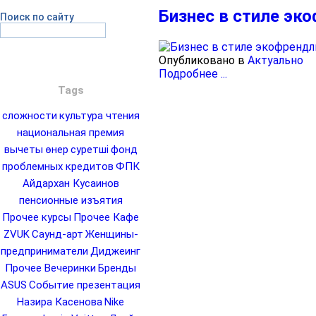
Бизнес в стиле эк
Поиск по сайту
Опубликовано в
Актуально
Подробнее ...
Tags
сложности
культура чтения
национальная премия
вычеты
өнер
суретші
фонд
проблемных кредитов
ФПК
Айдархан Кусаинов
пенсионные изъятия
Прочее курсы
Прочее Кафе
ZVUK
Саунд-арт
Женщины-
предприниматели
Диджеинг
Прочее Вечеринки
Бренды
ASUS
Событие презентация
Назира Касенова
Nike