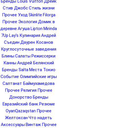
Бренды Louis Vuitton
Дрейк
Стив Джобс
Стиль жизни
Прочее Уход
Skinlite
Filorga
Прочее Экология
Домик в
деревне
Агуша
Lipton
Mirinda
7Up
Lay’s
Кулинария
Андрей
Съедин
Даурен Косанов
Круглосуточные заведения
Блины
Салаты
Режиссерки
Канны
Андрей Белянский
Бренды Salta
Места Токио
Событие Олимпийские игры
Салтанат Баймухамедова
Прочее Религия
Прочее
Донорство
Бренды
Евразийский банк
Резюме
OyanQazaqstan
Прочее
Желтоксан
Что надеть
Аксессуары
Винтаж
Прочее