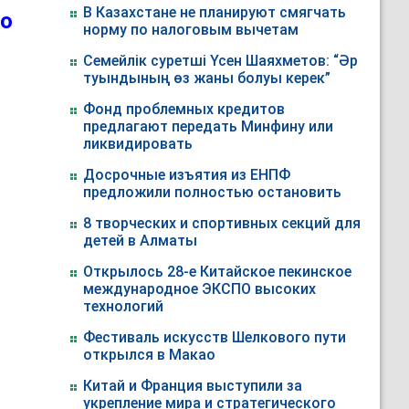
В Казахстане не планируют смягчать
то
норму по налоговым вычетам
Семейлік суретші Үсен Шаяхметов: “Әр
туындының өз жаны болуы керек”
Фонд проблемных кредитов
предлагают передать Минфину или
ликвидировать
Досрочные изъятия из ЕНПФ
предложили полностью остановить
8 творческих и спортивных секций для
детей в Алматы
Открылось 28-е Китайское пекинское
международное ЭКСПО высоких
технологий
Фестиваль искусств Шелкового пути
открылся в Макао
Китай и Франция выступили за
укрепление мира и стратегического