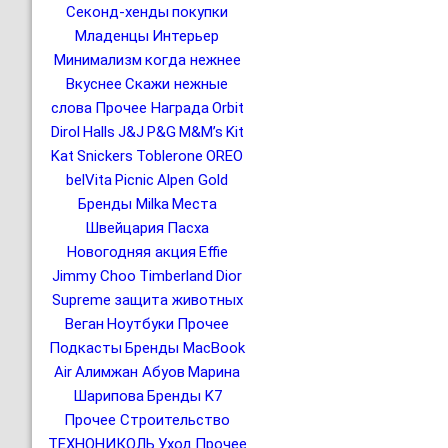
Секонд-хенды
покупки
Младенцы
Интерьер
Минимализм
когда нежнее
Вкуснее
Скажи нежные
слова
Прочее Награда
Orbit
Dirol
Halls
J&J
P&G
M&M’s
Kit
Kat
Snickers
Toblerone
OREO
belVita
Picnic
Alpen Gold
Бренды Milka
Места
Швейцария
Пасха
Новогодняя акция
Effie
Jimmy Choo
Timberland
Dior
Supreme
защита животных
Веган
Ноутбуки
Прочее
Подкасты
Бренды MacBook
Air
Алимжан Абуов
Марина
Шарипова
Бренды K7
Прочее Строительство
ТЕХНОНИКОЛЬ
Уход
Прочее