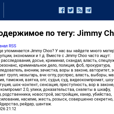
одержимое по тегу: Jimmy C
анал RSS
е упоминается Jimmy Choo? У нас вы найдете много мате
упции, экономики и т.д. Вместе с Jimmy Choo часто ищут:
 расследования, досье, криминал, скандал, власть, спецлу
резонанс, криминальное дело, полиция, фсб, прокуратура,
ледователь, аноним, зачистка, воры в законе, авторитет, з
т групп, незыгарь, вчк-огпу, руспрес, власть, выборы, ма
ия, таможня, взятка, опг, судья, суд, видеокомпромат, шоу
туция, шок-контент, сенсация, преступность, вор в законе
 компромат 2.0, улики, доказательства, скелеты в шкафу,
, родственники, новострой, застройщик, хакер, убийство,
илование, насилие, жесть, розыск, совершенно секретно, 
йдерство, рейдер, шантаж.
26 21:12