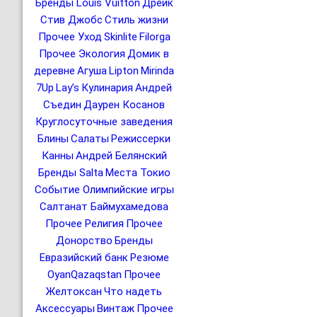
Бренды Louis Vuitton
Дрейк
Стив Джобс
Стиль жизни
Прочее Уход
Skinlite
Filorga
Прочее Экология
Домик в
деревне
Агуша
Lipton
Mirinda
7Up
Lay’s
Кулинария
Андрей
Съедин
Даурен Косанов
Круглосуточные заведения
Блины
Салаты
Режиссерки
Канны
Андрей Белянский
Бренды Salta
Места Токио
Событие Олимпийские игры
Салтанат Баймухамедова
Прочее Религия
Прочее
Донорство
Бренды
Евразийский банк
Резюме
OyanQazaqstan
Прочее
Желтоксан
Что надеть
Аксессуары
Винтаж
Прочее