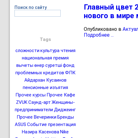
Главный цвет 2
Поиск по сайту
нового в мире
Опубликовано в
Актуа
Подробнее ...
Tags
сложности
культура чтения
национальная премия
вычеты
өнер
суретші
фонд
проблемных кредитов
ФПК
Айдархан Кусаинов
пенсионные изъятия
Прочее курсы
Прочее Кафе
ZVUK
Саунд-арт
Женщины-
предприниматели
Диджеинг
Прочее Вечеринки
Бренды
ASUS
Событие презентация
Назира Касенова
Nike