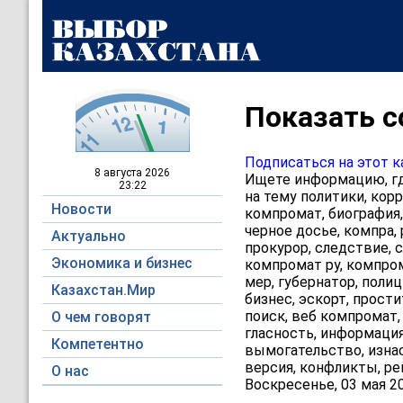
Показать с
Подписаться на этот к
8 августа
2026
Ищете информацию, гд
23:22
на тему политики, корр
Новости
компромат, биография,
черное досье, компра, 
Актуально
прокурор, следствие, с
Экономика и бизнес
компромат ру, компрома
мер, губернатор, полиц
Казахстан.Мир
бизнес, эскорт, прости
поиск, веб компромат,
О чем говорят
гласность, информация
Компетентно
вымогательство, изнас
версия, конфликты, ре
О нас
Воскресенье, 03 мая 20