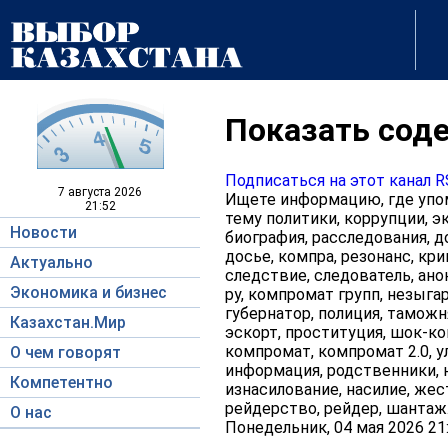
Показать соде
Подписаться на этот канал 
7 августа
2026
Ищете информацию, где упом
21:52
тему политики, коррупции, эк
Новости
биография, расследования, д
досье, компра, резонанс, кри
Актуально
следствие, следователь, ано
Экономика и бизнес
ру, компромат групп, незыгар
губернатор, полиция, таможня
Казахстан.Мир
эскорт, проституция, шок-кон
компромат, компромат 2.0, у
О чем говорят
информация, родственники, н
Компетентно
изнасилование, насилие, жес
рейдерство, рейдер, шантаж
О нас
Понедельник, 04 мая 2026 21