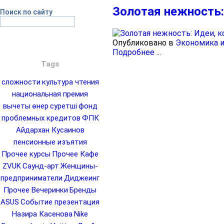
Золотая нежность:
Поиск по сайту
Опубликовано в
Экономика и
Подробнее ...
Tags
сложности
культура чтения
национальная премия
вычеты
өнер
суретші
фонд
проблемных кредитов
ФПК
Айдархан Кусаинов
пенсионные изъятия
Прочее курсы
Прочее Кафе
ZVUK
Саунд-арт
Женщины-
предприниматели
Диджеинг
Прочее Вечеринки
Бренды
ASUS
Событие презентация
Назира Касенова
Nike