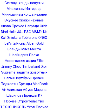
Секонд-хенды
покупки
Младенцы
Интерьер
Минимализм
когда нежнее
Вкуснее
Скажи нежные
слова
Прочее Награда
Orbit
Dirol
Halls
J&J
P&G
M&M’s
Kit
Kat
Snickers
Toblerone
OREO
belVita
Picnic
Alpen Gold
Бренды Milka
Места
Швейцария
Пасха
Новогодняя акция
Effie
Jimmy Choo
Timberland
Dior
Supreme
защита животных
Веган
Ноутбуки
Прочее
Подкасты
Бренды MacBook
Air
Алимжан Абуов
Марина
Шарипова
Бренды K7
Прочее Строительство
ТЕХНОНИКОЛЬ
Уход
Прочее