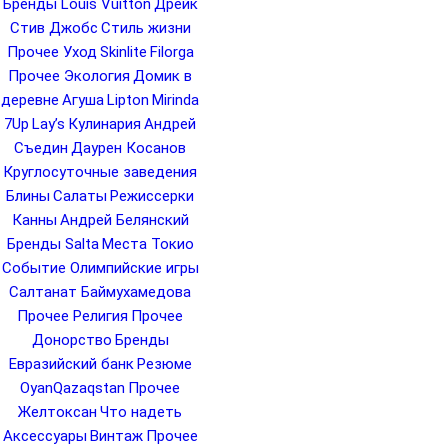
Бренды Louis Vuitton
Дрейк
Стив Джобс
Стиль жизни
Прочее Уход
Skinlite
Filorga
Прочее Экология
Домик в
деревне
Агуша
Lipton
Mirinda
7Up
Lay’s
Кулинария
Андрей
Съедин
Даурен Косанов
Круглосуточные заведения
Блины
Салаты
Режиссерки
Канны
Андрей Белянский
Бренды Salta
Места Токио
Событие Олимпийские игры
Салтанат Баймухамедова
Прочее Религия
Прочее
Донорство
Бренды
Евразийский банк
Резюме
OyanQazaqstan
Прочее
Желтоксан
Что надеть
Аксессуары
Винтаж
Прочее