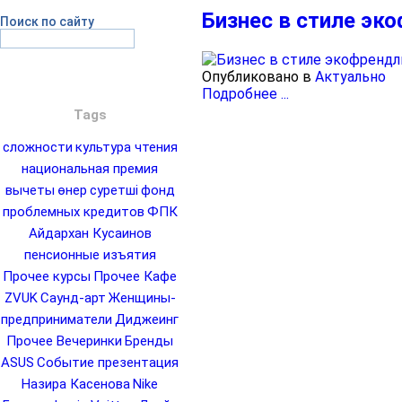
Бизнес в стиле эк
Поиск по сайту
Опубликовано в
Актуально
Подробнее ...
Tags
сложности
культура чтения
национальная премия
вычеты
өнер
суретші
фонд
проблемных кредитов
ФПК
Айдархан Кусаинов
пенсионные изъятия
Прочее курсы
Прочее Кафе
ZVUK
Саунд-арт
Женщины-
предприниматели
Диджеинг
Прочее Вечеринки
Бренды
ASUS
Событие презентация
Назира Касенова
Nike