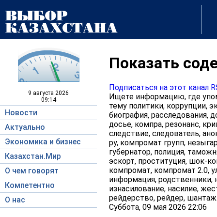
Показать соде
Подписаться на этот канал 
9 августа
2026
Ищете информацию, где упом
09:14
тему политики, коррупции, э
Новости
биография, расследования, д
досье, компра, резонанс, кри
Актуально
следствие, следователь, ано
Экономика и бизнес
ру, компромат групп, незыгар
губернатор, полиция, таможня
Казахстан.Мир
эскорт, проституция, шок-кон
компромат, компромат 2.0, у
О чем говорят
информация, родственники, н
Компетентно
изнасилование, насилие, жес
рейдерство, рейдер, шантаж
О нас
Суббота, 09 мая 2026 22:06