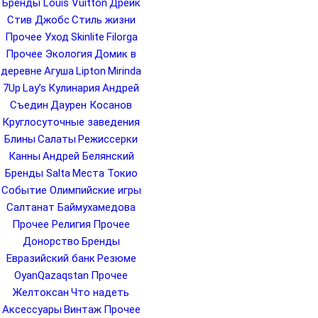
Бренды Louis Vuitton
Дрейк
Стив Джобс
Стиль жизни
Прочее Уход
Skinlite
Filorga
Прочее Экология
Домик в
деревне
Агуша
Lipton
Mirinda
7Up
Lay’s
Кулинария
Андрей
Съедин
Даурен Косанов
Круглосуточные заведения
Блины
Салаты
Режиссерки
Канны
Андрей Белянский
Бренды Salta
Места Токио
Событие Олимпийские игры
Салтанат Баймухамедова
Прочее Религия
Прочее
Донорство
Бренды
Евразийский банк
Резюме
OyanQazaqstan
Прочее
Желтоксан
Что надеть
Аксессуары
Винтаж
Прочее