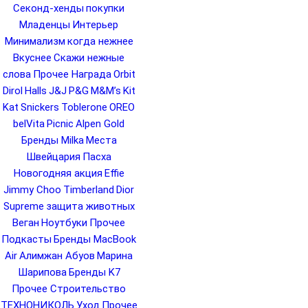
Секонд-хенды
покупки
Младенцы
Интерьер
Минимализм
когда нежнее
Вкуснее
Скажи нежные
слова
Прочее Награда
Orbit
Dirol
Halls
J&J
P&G
M&M’s
Kit
Kat
Snickers
Toblerone
OREO
belVita
Picnic
Alpen Gold
Бренды Milka
Места
Швейцария
Пасха
Новогодняя акция
Effie
Jimmy Choo
Timberland
Dior
Supreme
защита животных
Веган
Ноутбуки
Прочее
Подкасты
Бренды MacBook
Air
Алимжан Абуов
Марина
Шарипова
Бренды K7
Прочее Строительство
ТЕХНОНИКОЛЬ
Уход
Прочее