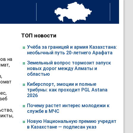
ТОП новости
Учёба за границей и армия Казахстана:
необычный путь 20-летнего Арафата
ов на
Земельный вопрос тормозит запуск
омат,
новых дорог между Алматы и
областью
,
ромат
Киберспорт, эмоции и полные
трибуны: как проходит PGL Astana
ес,
2026
 веб
Почему растет интерес молодежи к
ьство,
службе в МЧС
ликты,
Новую Национальную премию учредят
в Казахстане — подписан указ