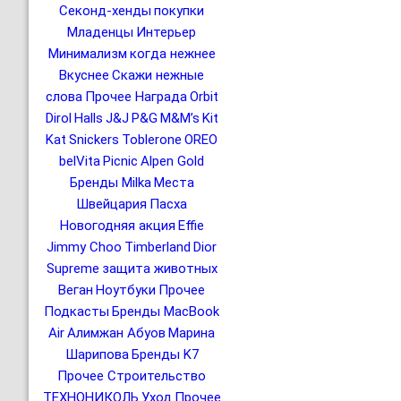
Секонд-хенды
покупки
Младенцы
Интерьер
Минимализм
когда нежнее
Вкуснее
Скажи нежные
слова
Прочее Награда
Orbit
Dirol
Halls
J&J
P&G
M&M’s
Kit
Kat
Snickers
Toblerone
OREO
belVita
Picnic
Alpen Gold
Бренды Milka
Места
Швейцария
Пасха
Новогодняя акция
Effie
Jimmy Choo
Timberland
Dior
Supreme
защита животных
Веган
Ноутбуки
Прочее
Подкасты
Бренды MacBook
Air
Алимжан Абуов
Марина
Шарипова
Бренды K7
Прочее Строительство
ТЕХНОНИКОЛЬ
Уход
Прочее