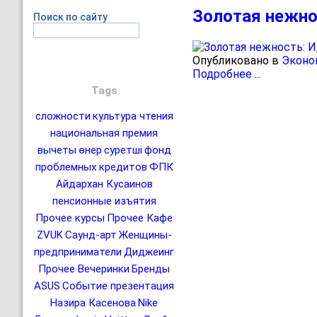
Золотая нежно
Поиск по сайту
Опубликовано в
Эконо
Подробнее ...
Tags
сложности
культура чтения
национальная премия
вычеты
өнер
суретші
фонд
проблемных кредитов
ФПК
Айдархан Кусаинов
пенсионные изъятия
Прочее курсы
Прочее Кафе
ZVUK
Саунд-арт
Женщины-
предприниматели
Диджеинг
Прочее Вечеринки
Бренды
ASUS
Событие презентация
Назира Касенова
Nike