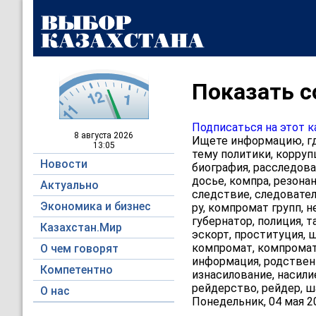
Показать с
Подписаться на этот к
8 августа
2026
Ищете информацию, где
13:05
тему политики, коррупц
Новости
биография, расследова
досье, компра, резонан
Актуально
следствие, следователь
Экономика и бизнес
ру, компромат групп, н
губернатор, полиция, т
Казахстан.Мир
эскорт, проституция, ш
компромат, компромат 
О чем говорят
информация, родственн
Компетентно
изнасилование, насили
рейдерство, рейдер, ш
О нас
Понедельник, 04 мая 2