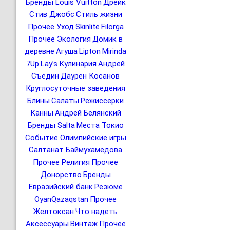
Бренды Louis Vuitton
Дрейк
Стив Джобс
Стиль жизни
Прочее Уход
Skinlite
Filorga
Прочее Экология
Домик в
деревне
Агуша
Lipton
Mirinda
7Up
Lay’s
Кулинария
Андрей
Съедин
Даурен Косанов
Круглосуточные заведения
Блины
Салаты
Режиссерки
Канны
Андрей Белянский
Бренды Salta
Места Токио
Событие Олимпийские игры
Салтанат Баймухамедова
Прочее Религия
Прочее
Донорство
Бренды
Евразийский банк
Резюме
OyanQazaqstan
Прочее
Желтоксан
Что надеть
Аксессуары
Винтаж
Прочее