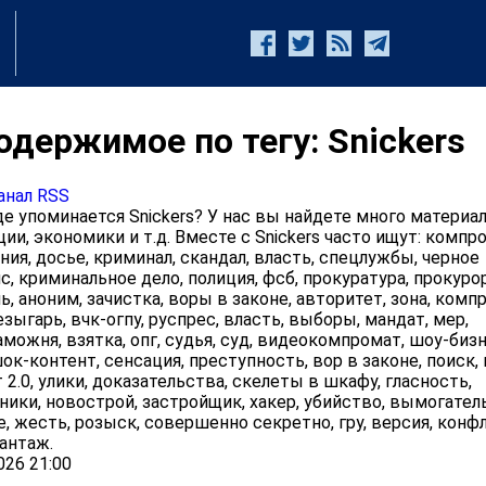
одержимое по тегу: Snickers
анал RSS
 упоминается Snickers? У нас вы найдете много материал
ии, экономики и т.д. Вместе с Snickers часто ищут: компр
ния, досье, криминал, скандал, власть, спецлужбы, черное
с, криминальное дело, полиция, фсб, прокуратура, прокурор
, аноним, зачистка, воры в законе, авторитет, зона, комп
езыгарь, вчк-огпу, руспрес, власть, выборы, мандат, мер,
аможня, взятка, опг, судья, суд, видеокомпромат, шоу-бизн
ок-контент, сенсация, преступность, вор в законе, поиск,
2.0, улики, доказательства, скелеты в шкафу, гласность,
ики, новострой, застройщик, хакер, убийство, вымогател
е, жесть, розыск, совершенно секретно, гру, версия, конф
антаж.
026 21:00