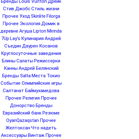
Бренды Louis Vuitton
Дрейк
Стив Джобс
Стиль жизни
Прочее Уход
Skinlite
Filorga
Прочее Экология
Домик в
деревне
Агуша
Lipton
Mirinda
7Up
Lay’s
Кулинария
Андрей
Съедин
Даурен Косанов
Круглосуточные заведения
Блины
Салаты
Режиссерки
Канны
Андрей Белянский
Бренды Salta
Места Токио
Событие Олимпийские игры
Салтанат Баймухамедова
Прочее Религия
Прочее
Донорство
Бренды
Евразийский банк
Резюме
OyanQazaqstan
Прочее
Желтоксан
Что надеть
Аксессуары
Винтаж
Прочее