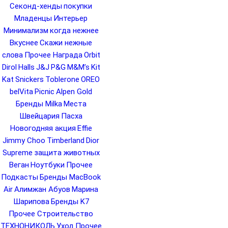
Секонд-хенды
покупки
Младенцы
Интерьер
Минимализм
когда нежнее
Вкуснее
Скажи нежные
слова
Прочее Награда
Orbit
Dirol
Halls
J&J
P&G
M&M’s
Kit
Kat
Snickers
Toblerone
OREO
belVita
Picnic
Alpen Gold
Бренды Milka
Места
Швейцария
Пасха
Новогодняя акция
Effie
Jimmy Choo
Timberland
Dior
Supreme
защита животных
Веган
Ноутбуки
Прочее
Подкасты
Бренды MacBook
Air
Алимжан Абуов
Марина
Шарипова
Бренды K7
Прочее Строительство
ТЕХНОНИКОЛЬ
Уход
Прочее