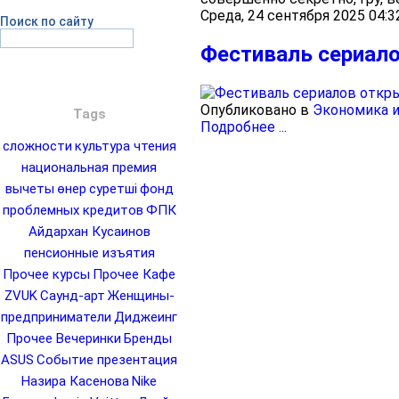
Среда, 24 сентября 2025 04:3
Поиск по сайту
Фестиваль сериал
Опубликовано в
Экономика и
Tags
Подробнее ...
сложности
культура чтения
национальная премия
вычеты
өнер
суретші
фонд
проблемных кредитов
ФПК
Айдархан Кусаинов
пенсионные изъятия
Прочее курсы
Прочее Кафе
ZVUK
Саунд-арт
Женщины-
предприниматели
Диджеинг
Прочее Вечеринки
Бренды
ASUS
Событие презентация
Назира Касенова
Nike