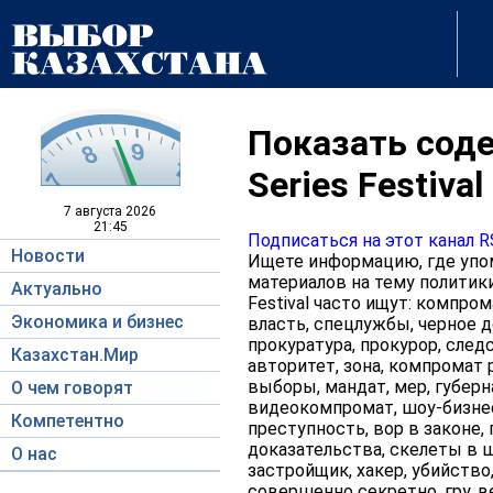
Показать соде
Series Festival
7 августа
2026
21:45
Подписаться на этот канал 
Новости
Ищете информацию, где упоми
материалов на тему политики,
Актуально
Festival часто ищут: компром
Экономика и бизнес
власть, спецлужбы, черное д
прокуратура, прокурор, следс
Казахстан.Мир
авторитет, зона, компромат р
выборы, мандат, мер, губерна
О чем говорят
видеокомпромат, шоу-бизнес,
Компетентно
преступность, вор в законе, 
доказательства, скелеты в ш
О нас
застройщик, хакер, убийство
совершенно секретно, гру, в