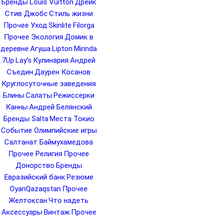
Бренды Louis Vuitton
Дрейк
Стив Джобс
Стиль жизни
Прочее Уход
Skinlite
Filorga
Прочее Экология
Домик в
деревне
Агуша
Lipton
Mirinda
7Up
Lay’s
Кулинария
Андрей
Съедин
Даурен Косанов
Круглосуточные заведения
Блины
Салаты
Режиссерки
Канны
Андрей Белянский
Бренды Salta
Места Токио
Событие Олимпийские игры
Салтанат Баймухамедова
Прочее Религия
Прочее
Донорство
Бренды
Евразийский банк
Резюме
OyanQazaqstan
Прочее
Желтоксан
Что надеть
Аксессуары
Винтаж
Прочее