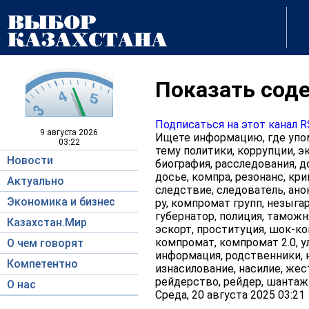
Показать соде
Подписаться на этот канал 
9 августа
2026
Ищете информацию, где упом
03:22
тему политики, коррупции, э
Новости
биография, расследования, д
досье, компра, резонанс, кри
Актуально
следствие, следователь, ано
Экономика и бизнес
ру, компромат групп, незыгар
губернатор, полиция, таможня
Казахстан.Мир
эскорт, проституция, шок-кон
компромат, компромат 2.0, у
О чем говорят
информация, родственники, н
Компетентно
изнасилование, насилие, жес
рейдерство, рейдер, шантаж
О нас
Среда, 20 августа 2025 03:21