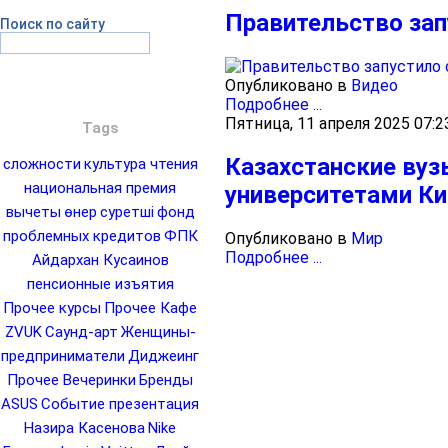
Правительство зап
Поиск по сайту
Опубликовано в
Видео
Подробнее ...
Пятница, 11 апреля 2025 07:2
Tags
Казахстанские ву
сложности
культура чтения
национальная премия
университетами Ки
вычеты
өнер
суретші
фонд
проблемных кредитов
ФПК
Опубликовано в
Мир
Подробнее ...
Айдархан Кусаинов
пенсионные изъятия
Прочее курсы
Прочее Кафе
ZVUK
Саунд-арт
Женщины-
предприниматели
Диджеинг
Прочее Вечеринки
Бренды
ASUS
Событие презентация
Назира Касенова
Nike