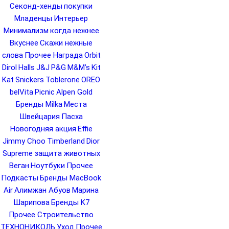
Секонд-хенды
покупки
Младенцы
Интерьер
Минимализм
когда нежнее
Вкуснее
Скажи нежные
слова
Прочее Награда
Orbit
Dirol
Halls
J&J
P&G
M&M’s
Kit
Kat
Snickers
Toblerone
OREO
belVita
Picnic
Alpen Gold
Бренды Milka
Места
Швейцария
Пасха
Новогодняя акция
Effie
Jimmy Choo
Timberland
Dior
Supreme
защита животных
Веган
Ноутбуки
Прочее
Подкасты
Бренды MacBook
Air
Алимжан Абуов
Марина
Шарипова
Бренды K7
Прочее Строительство
ТЕХНОНИКОЛЬ
Уход
Прочее