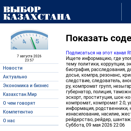
Показать соде
Подписаться на этот канал 
7 августа
2026
Ищете информацию, где упом
23:57
тему политики, коррупции, эк
Новости
биография, расследования, д
досье, компра, резонанс, кри
Актуально
следствие, следователь, ано
Экономика и бизнес
ру, компромат групп, незыгар
губернатор, полиция, таможня
Казахстан.Мир
эскорт, проституция, шок-кон
компромат, компромат 2.0, у
О чем говорят
информация, родственники, н
Компетентно
изнасилование, насилие, жес
рейдерство, рейдер, шантаж
О нас
Суббота, 09 мая 2026 22:06