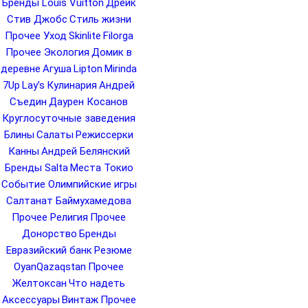
Бренды Louis Vuitton
Дрейк
Стив Джобс
Стиль жизни
Прочее Уход
Skinlite
Filorga
Прочее Экология
Домик в
деревне
Агуша
Lipton
Mirinda
7Up
Lay’s
Кулинария
Андрей
Съедин
Даурен Косанов
Круглосуточные заведения
Блины
Салаты
Режиссерки
Канны
Андрей Белянский
Бренды Salta
Места Токио
Событие Олимпийские игры
Салтанат Баймухамедова
Прочее Религия
Прочее
Донорство
Бренды
Евразийский банк
Резюме
OyanQazaqstan
Прочее
Желтоксан
Что надеть
Аксессуары
Винтаж
Прочее