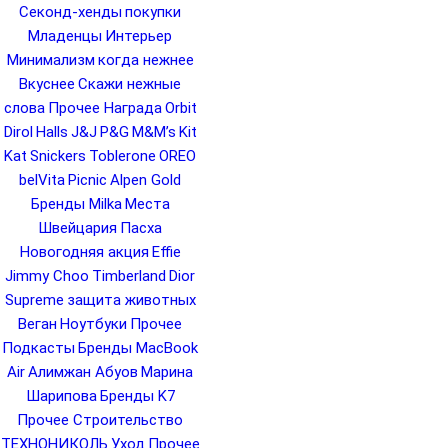
Секонд-хенды
покупки
Младенцы
Интерьер
Минимализм
когда нежнее
Вкуснее
Скажи нежные
слова
Прочее Награда
Orbit
Dirol
Halls
J&J
P&G
M&M’s
Kit
Kat
Snickers
Toblerone
OREO
belVita
Picnic
Alpen Gold
Бренды Milka
Места
Швейцария
Пасха
Новогодняя акция
Effie
Jimmy Choo
Timberland
Dior
Supreme
защита животных
Веган
Ноутбуки
Прочее
Подкасты
Бренды MacBook
Air
Алимжан Абуов
Марина
Шарипова
Бренды K7
Прочее Строительство
ТЕХНОНИКОЛЬ
Уход
Прочее