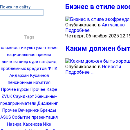
Бизнес в стиле эк
Поиск по сайту
Опубликовано в
Актуально
Подробнее ...
Четверг, 06 ноября 2025 22:1
Tags
Каким должен быт
сложности
культура чтения
национальная премия
вычеты
өнер
суретші
фонд
Опубликовано в
Новости
проблемных кредитов
ФПК
Подробнее ...
Айдархан Кусаинов
пенсионные изъятия
Прочее курсы
Прочее Кафе
ZVUK
Саунд-арт
Женщины-
предприниматели
Диджеинг
Прочее Вечеринки
Бренды
ASUS
Событие презентация
Назира Касенова
Nike